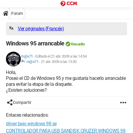
Forum
Ver originales (Francés)
Windows 95 arrancable
Resuelto
m@x71
-
Editado el 21 abr. 2009 a las 14:54
m@x71
-
21 abr. 2009 a las 15:30
Hola,
Poseo el CD de Windows 95 y me gustaría hacerlo arrancable
para evitar la etapa de la disquete.
¿Existen soluciones?
Compartir
Enlaces relacionados:
driver bajo windows 98 se
CONTROLADOR PARA USB SANDISK CRUZER WINDOWS 98