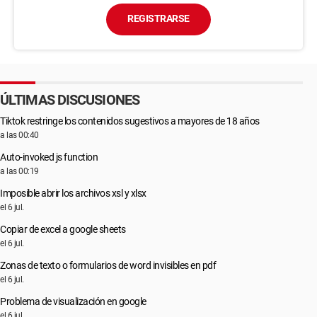
REGISTRARSE
ÚLTIMAS DISCUSIONES
Tiktok restringe los contenidos sugestivos a mayores de 18 años
a las 00:40
Auto-invoked js function
a las 00:19
Imposible abrir los archivos xsl y xlsx
el 6 jul.
Copiar de excel a google sheets
el 6 jul.
Zonas de texto o formularios de word invisibles en pdf
el 6 jul.
Problema de visualización en google
el 6 jul.