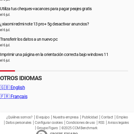
Utiliza tus cheques-vacances para pagar peajes gratis
el 6 jul.
¿xiaomi redmi note 13 pro+ 5g desactivar anuncios?
el 6 jul.
Transferir los datos a un nuevo pc
el 6 jul.
Imprimir una página en la orientación correcta bajo windows 11
el 6 jul.
OTROS IDIOMAS
🇬🇧
English
🇫🇷
Français
¿Quiénes somos?
El equipo
Nuestra empresa
Publicidad
Contact
Empleo
Datos personales
Configurar cookies
Condiciones de uso
RSS
Avisos legales
Groupe Figaro
©2025 CCM Benchmark