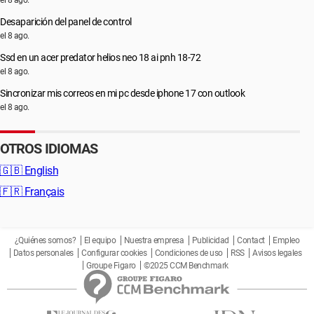
el 8 ago.
Desaparición del panel de control
el 8 ago.
Ssd en un acer predator helios neo 18 ai pnh 18-72
el 8 ago.
Sincronizar mis correos en mi pc desde iphone 17 con outlook
el 8 ago.
OTROS IDIOMAS
🇬🇧
English
🇫🇷
Français
¿Quiénes somos?
El equipo
Nuestra empresa
Publicidad
Contact
Empleo
Datos personales
Configurar cookies
Condiciones de uso
RSS
Avisos legales
Groupe Figaro
©2025 CCM Benchmark