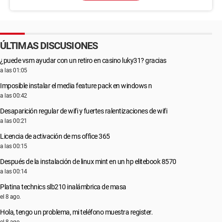
ÚLTIMAS DISCUSIONES
¿puede vsm ayudar con un retiro en casino luky31? gracias
a las 01:05
Imposible instalar el media feature pack en windows n
a las 00:42
Desaparición regular de wifi y fuertes ralentizaciones de wifi
a las 00:21
Licencia de activación de ms office 365
a las 00:15
Después de la instalación de linux mint en un hp elitebook 8570
a las 00:14
Platina technics slb210 inalámbrica de masa
el 8 ago.
Hola, tengo un problema, mi teléfono muestra register.