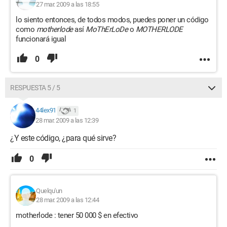
27 mar. 2009 a las 18:55
lo siento entonces, de todos modos, puedes poner un código
como
motherlode
así
MoThErLoDe
o
MOTHERLODE
funcionará igual
0
RESPUESTA 5 / 5
44lex91
1
28 mar. 2009 a las 12:39
¿Y este código, ¿para qué sirve?
0
Quelqu'un
28 mar. 2009 a las 12:44
motherlode : tener 50 000 $ en efectivo