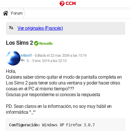
Forum
Ver originales (Francés)
Los Sims 2
Resuelto
44lex91
-
Editado el 22 mar. 2009 a las 15:19
S. -
5 ene. 2016 a las 22:10
Hola,
Quisiera saber cómo quitar el modo de pantalla completa en
Los Sims 2 para tener solo una ventana y poder hacer otras
cosas en el PC al mismo tiempo???
Gracias por responderme si conoces la respuesta
P.D. Sean claros en la información, no soy muy hábil en
informática ^_^'
Configuración: 
Windows XP Firefox 3.0.7