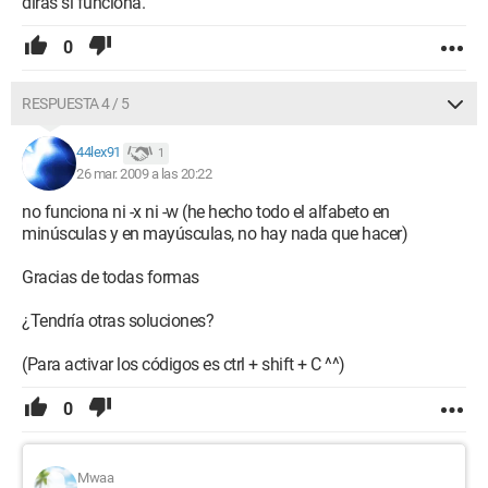
dirás si funciona.
0
RESPUESTA 4 / 5
44lex91
1
26 mar. 2009 a las 20:22
no funciona ni -x ni -w (he hecho todo el alfabeto en
minúsculas y en mayúsculas, no hay nada que hacer)
Gracias de todas formas
¿Tendría otras soluciones?
(Para activar los códigos es ctrl + shift + C ^^)
0
Mwaa