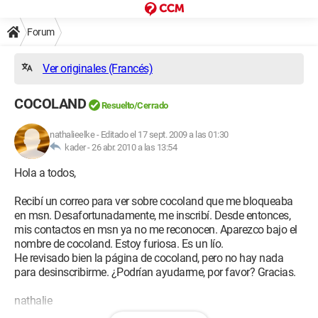
Forum
Ver originales (Francés)
COCOLAND
Resuelto/Cerrado
nathalieelke
-
Editado el 17 sept. 2009 a las 01:30
kader -
26 abr. 2010 a las 13:54
Hola a todos,
Recibí un correo para ver sobre cocoland que me bloqueaba
en msn. Desafortunadamente, me inscribí. Desde entonces,
mis contactos en msn ya no me reconocen. Aparezco bajo el
nombre de cocoland. Estoy furiosa. Es un lío.
He revisado bien la página de cocoland, pero no hay nada
para desinscribirme. ¿Podrían ayudarme, por favor? Gracias.
nathalie