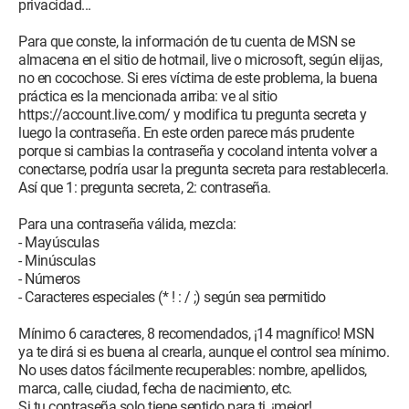
privacidad...
Para que conste, la información de tu cuenta de MSN se
almacena en el sitio de hotmail, live o microsoft, según elijas,
no en cocochose. Si eres víctima de este problema, la buena
práctica es la mencionada arriba: ve al sitio
https://account.live.com/ y modifica tu pregunta secreta y
luego la contraseña. En este orden parece más prudente
porque si cambias la contraseña y cocoland intenta volver a
conectarse, podría usar la pregunta secreta para restablecerla.
Así que 1: pregunta secreta, 2: contraseña.
Para una contraseña válida, mezcla:
- Mayúsculas
- Minúsculas
- Números
- Caracteres especiales (* ! : / ;) según sea permitido
Mínimo 6 caracteres, 8 recomendados, ¡14 magnífico! MSN
ya te dirá si es buena al crearla, aunque el control sea mínimo.
No uses datos fácilmente recuperables: nombre, apellidos,
marca, calle, ciudad, fecha de nacimiento, etc.
Si tu contraseña solo tiene sentido para ti, ¡mejor!,