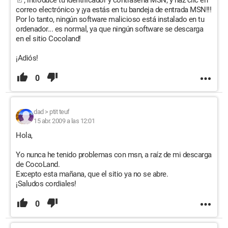
, introduce tu identificador y contraseña MSN, y haz clic en
correo electrónico y ¡ya estás en tu bandeja de entrada MSN!!!
Por lo tanto, ningún software malicioso está instalado en tu
ordenador... es normal, ya que ningún software se descarga
en el sitio Cocoland!
¡Adiós!
0
dad
>
ptit teuf
15 abr. 2009 a las 12:01
Hola,
Yo nunca he tenido problemas con msn, a raíz de mi descarga
de CocoLand.
Excepto esta mañana, que el sitio ya no se abre.
¡Saludos cordiales!
0