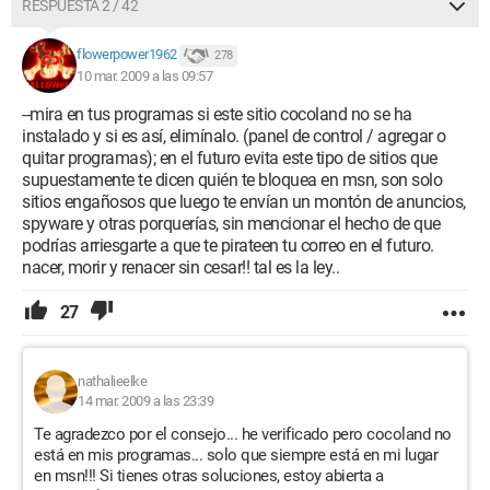
RESPUESTA 2 / 42
flowerpower1962
278
10 mar. 2009 a las 09:57
--mira en tus programas si este sitio cocoland no se ha
instalado y si es así, elimínalo. (panel de control / agregar o
quitar programas); en el futuro evita este tipo de sitios que
supuestamente te dicen quién te bloquea en msn, son solo
sitios engañosos que luego te envían un montón de anuncios,
spyware y otras porquerías, sin mencionar el hecho de que
podrías arriesgarte a que te pirateen tu correo en el futuro.
nacer, morir y renacer sin cesar!! tal es la ley..
27
nathalieelke
14 mar. 2009 a las 23:39
Te agradezco por el consejo... he verificado pero cocoland no
está en mis programas... solo que siempre está en mi lugar
en msn!!! Si tienes otras soluciones, estoy abierta a