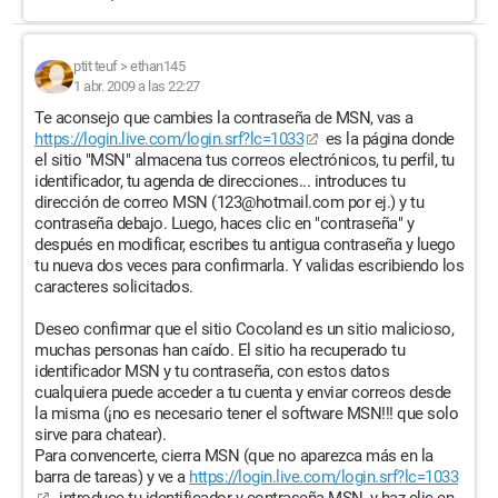
ptit teuf
>
ethan145
1 abr. 2009 a las 22:27
Te aconsejo que cambies la contraseña de MSN, vas a
https://login.live.com/login.srf?lc=1033
es la página donde
el sitio "MSN" almacena tus correos electrónicos, tu perfil, tu
identificador, tu agenda de direcciones... introduces tu
dirección de correo MSN (123@hotmail.com por ej.) y tu
contraseña debajo. Luego, haces clic en "contraseña" y
después en modificar, escribes tu antigua contraseña y luego
tu nueva dos veces para confirmarla. Y validas escribiendo los
caracteres solicitados.
Deseo confirmar que el sitio Cocoland es un sitio malicioso,
muchas personas han caído. El sitio ha recuperado tu
identificador MSN y tu contraseña, con estos datos
cualquiera puede acceder a tu cuenta y enviar correos desde
la misma (¡no es necesario tener el software MSN!!! que solo
sirve para chatear).
Para convencerte, cierra MSN (que no aparezca más en la
barra de tareas) y ve a
https://login.live.com/login.srf?lc=1033