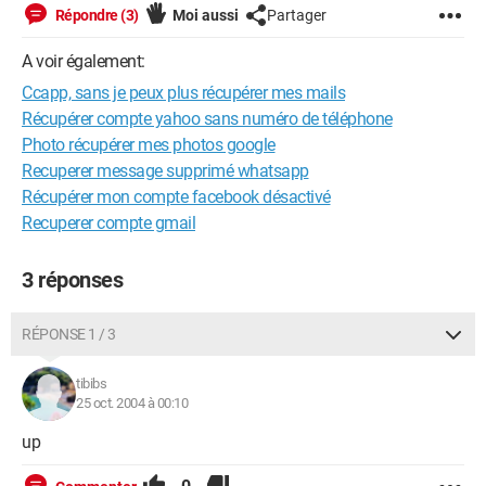
Répondre (3)
Moi aussi
Partager
A voir également:
Ccapp, sans je peux plus récupérer mes mails
Récupérer compte yahoo sans numéro de téléphone
Photo récupérer mes photos google
Recuperer message supprimé whatsapp
Récupérer mon compte facebook désactivé
Recuperer compte gmail
3 réponses
RÉPONSE 1 / 3
tibibs
25 oct. 2004 à 00:10
up