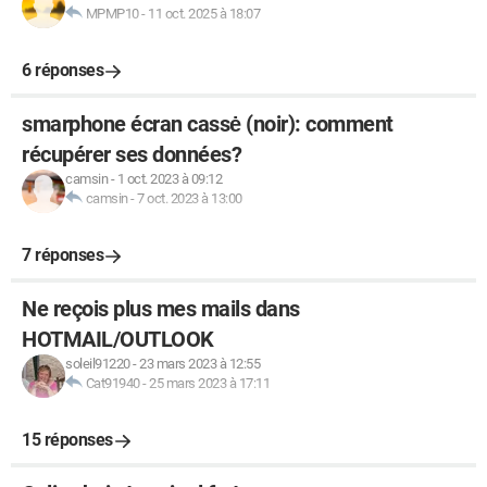
MPMP10
-
11 oct. 2025 à 18:07
6 réponses
smarphone écran cassė (noir): comment
récupérer ses données?
camsin
-
1 oct. 2023 à 09:12
camsin
-
7 oct. 2023 à 13:00
7 réponses
Ne reçois plus mes mails dans
HOTMAIL/OUTLOOK
soleil91220
-
23 mars 2023 à 12:55
Cat91940
-
25 mars 2023 à 17:11
15 réponses