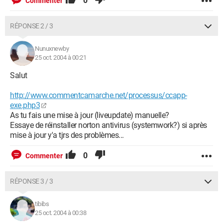
0
Commenter
RÉPONSE 2 / 3
Nunuxnewby
25 oct. 2004 à 00:21
Salut
http://www.commentcamarche.net/processus/ccapp-
exe.php3
As tu fais une mise à jour (liveupdate) manuelle?
Essaye de réinstaller norton antivirus (systemwork?) si après
mise à jour y'a tjrs des problèmes...
0
Commenter
RÉPONSE 3 / 3
tibibs
25 oct. 2004 à 00:38