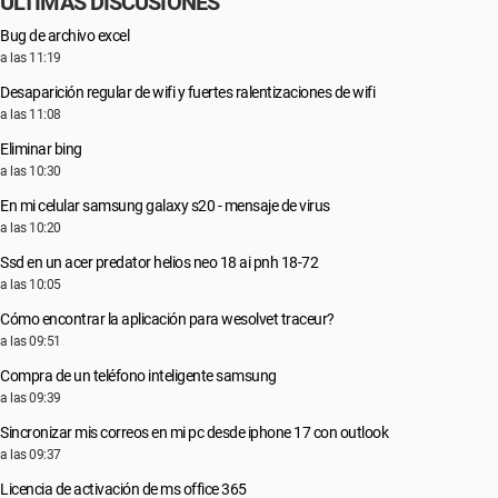
ÚLTIMAS DISCUSIONES
Bug de archivo excel
a las 11:19
Desaparición regular de wifi y fuertes ralentizaciones de wifi
a las 11:08
Eliminar bing
a las 10:30
En mi celular samsung galaxy s20 - mensaje de virus
a las 10:20
Ssd en un acer predator helios neo 18 ai pnh 18-72
a las 10:05
Cómo encontrar la aplicación para wesolvet traceur?
a las 09:51
Compra de un teléfono inteligente samsung
a las 09:39
Sincronizar mis correos en mi pc desde iphone 17 con outlook
a las 09:37
Licencia de activación de ms office 365