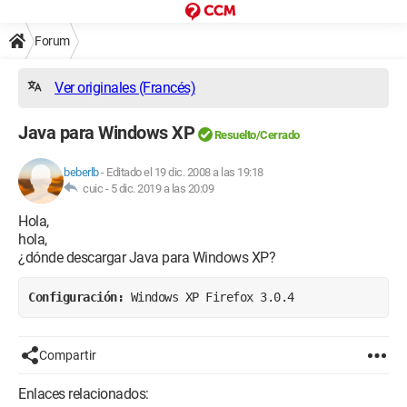
Forum
Ver originales (Francés)
Java para Windows XP
Resuelto/Cerrado
beberlb
-
Editado el 19 dic. 2008 a las 19:18
cuic -
5 dic. 2019 a las 20:09
Hola,
hola,
¿dónde descargar Java para Windows XP?
Configuración: 
Windows XP Firefox 3.0.4
Compartir
Enlaces relacionados: