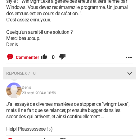
style : " WinMgmt.exe a généré des erreurs et sera fermé par
Windows. Vous devez redémarrez le programme. Un journal
des erreurs est en cours de création. ".
C'est assez ennuyeux.
Quelqu'un aurait-il une solution ?
Merci beaucoup.
Denis
0
Commenter
RÉPONSE 6 / 10
Denis
23 sept. 2004 à 18:56
J'ai essayé de diverses manières de stopper ce "wingmt.exe",
mais il ne fait que se relancer, pr ensuite bugger dans les
secondes qui arrivent, et ainsi continuellement ...
Help! Pleassssseee ! :-)