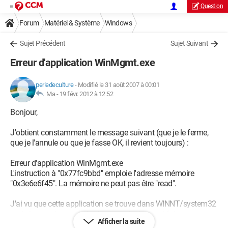
Question
Forum
Matériel & Système
Windows
Sujet Précédent
Sujet Suivant
Erreur d'application WinMgmt.exe
perledeculture
-
Modifié le 31 août 2007 à 00:01
Ma -
19 févr. 2012 à 12:52
Bonjour,
J'obtient constamment le message suivant (que je le ferme,
que je l'annule ou que je fasse OK, il revient toujours) :
Erreur d'application WinMgmt.exe
L'instruction à "0x77fc9bbd" emploie l'adresse mémoire
"0x3e6e6f45". La mémoire ne peut pas être "read".
J'ai vu que cette application se trouve dans WINNT/system32
mais je ne sais pas du tout ce que c'est ni quoi faire.
Afficher la suite