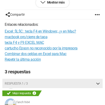
Mostrar más
Configuración: 
Mac OS X Firefox 2.0.0.17
Compartir
Enlaces relacionados:
Excel: $L$C : tecla F4 en Windows; ¿y en Mac?
macbook pro/cierre de tapa
tecla F4 y F9 EXCEL MAC
cartucho Epson no reconocido por la impresora
Combinar dos celdas en Excel para Mac
Repetir la última acción
3 respuestas
RESPUESTA 1 / 3
Mejor respuesta
fanch1664