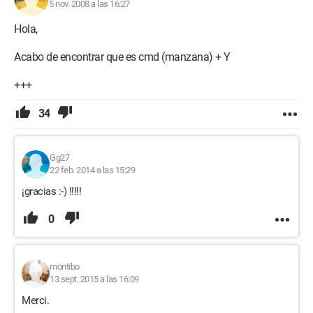
5 nov. 2008 a las 16:27
Hola,
Acabo de encontrar que es cmd (manzana) + Y
+++
34
Gg27
22 feb. 2014 a las 15:29
¡gracias :-) !!!!!
0
montibo
13 sept. 2015 a las 16:09
Merci.