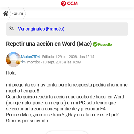
Forum
Ver originales (Francés)
Repetir una acción en Word (Mac)
Resuelto
Marion7594
-
Editado el 29 oct. 2008 a las 12:14
montibo -
13 sept. 2015 a las 16:09
Hola,
mi pregunta es muy tonta, pero la respuesta podría ahorrarme
mucho tiempo. !!
Cuando quiero repetir la acción que acabo de hacer en Word
(por ejemplo: poner en negrita) en mi PC, solo tengo que
seleccionar la zona correspondiente y presionar F4.
Pero en Mac, ¿cómo se hace? ¿Hay un atajo de este tipo?
Gracias por su ayuda
Marion