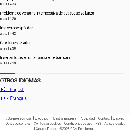
a las 14:33
Problema de ventana intempestiva de avast que se lanza
a las 14:20
Impresiones pálidas
a las 12:43
Crash inesperado
a las 12:38
Insertar fotos en un anuncio en le bon coin
a las 12:29
OTROS IDIOMAS
🇬🇧
English
🇫🇷
Français
¿Quiénes somos?
El equipo
Nuestra empresa
Publicidad
Contact
Empleo
Datos personales
Configurar cookies
Condiciones de uso
RSS
Avisos legales
Groupe Figaro
©2025 CCM Benchmark