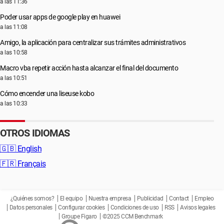
a las 11:36
Poder usar apps de google play en huawei
a las 11:08
Amigo, la aplicación para centralizar sus trámites administrativos
a las 10:58
Macro vba repetir acción hasta alcanzar el final del documento
a las 10:51
Cómo encender una liseuse kobo
a las 10:33
OTROS IDIOMAS
🇬🇧
English
🇫🇷
Français
¿Quiénes somos?
El equipo
Nuestra empresa
Publicidad
Contact
Empleo
Datos personales
Configurar cookies
Condiciones de uso
RSS
Avisos legales
Groupe Figaro
©2025 CCM Benchmark