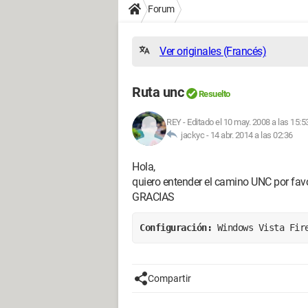
Forum
Ver originales (Francés)
Ruta unc
Resuelto
REY
-
Editado el 10 may. 2008 a las 15:5
jackyc -
14 abr. 2014 a las 02:36
Hola,
quiero entender el camino UNC por fav
GRACIAS
Configuración: 
Windows Vista Fir
Compartir