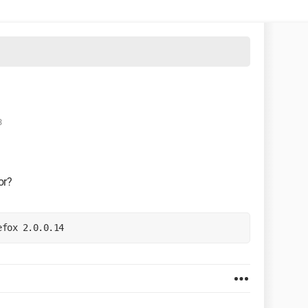
3
or?
efox 2.0.0.14