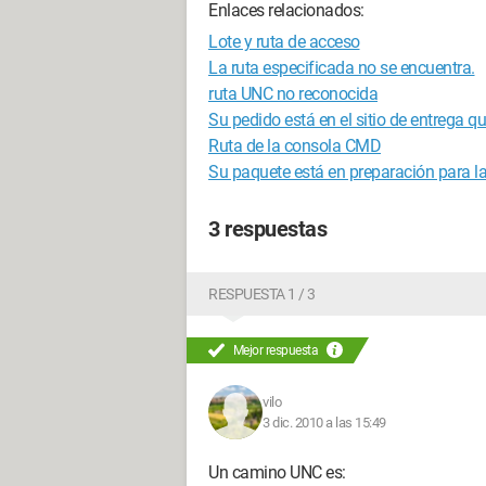
Enlaces relacionados:
Lote y ruta de acceso
La ruta especificada no se encuentra.
ruta UNC no reconocida
Su pedido está en el sitio de entrega qu
Ruta de la consola CMD
Su paquete está en preparación para la
3 respuestas
RESPUESTA 1 / 3
Mejor respuesta
vilo
3 dic. 2010 a las 15:49
Un camino UNC es: