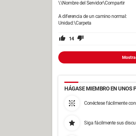
\\Nombre del Servidor\Compartir
A diferencia de un camino normal:
Unidad:\Carpeta
14
Mostra
HÁGASE MIEMBRO EN UNOS P
Conéctese fácilmente con
Siga fácilmente sus disc