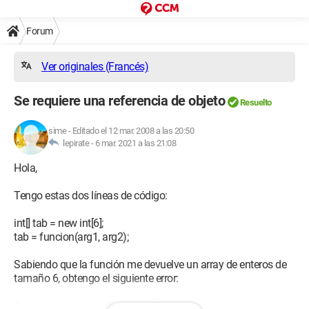
Forum
Ver originales (Francés)
Se requiere una referencia de objeto
Resuelto
sime
-
Editado el 12 mar. 2008 a las 20:50
lepirate -
6 mar. 2021 a las 21:08
Hola,
Tengo estas dos líneas de código:
int[] tab = new int[6];
tab = funcion(arg1, arg2);
Sabiendo que la función me devuelve un array de enteros de
tamaño 6, obtengo el siguiente error:
Se requiere una referencia de objeto para la propiedad, el