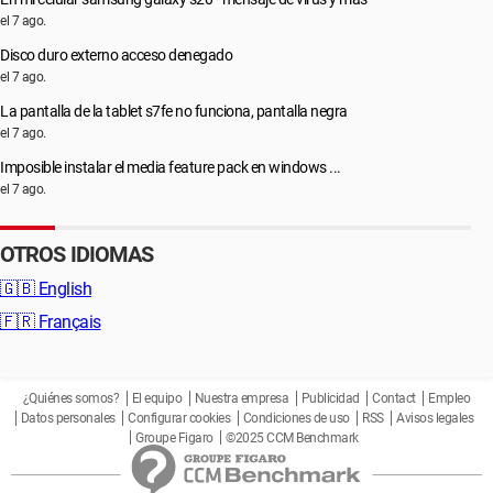
el 7 ago.
Disco duro externo acceso denegado
el 7 ago.
La pantalla de la tablet s7fe no funciona, pantalla negra
el 7 ago.
Imposible instalar el media feature pack en windows ...
el 7 ago.
OTROS IDIOMAS
🇬🇧
English
🇫🇷
Français
¿Quiénes somos?
El equipo
Nuestra empresa
Publicidad
Contact
Empleo
Datos personales
Configurar cookies
Condiciones de uso
RSS
Avisos legales
Groupe Figaro
©2025 CCM Benchmark