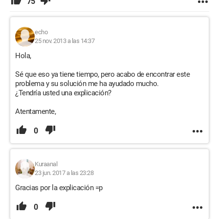
75
echo
25 nov. 2013 a las 14:37
Hola,
Sé que eso ya tiene tiempo, pero acabo de encontrar este
problema y su solución me ha ayudado mucho.
¿Tendría usted una explicación?
Atentamente,
0
Kuraanal
23 jun. 2017 a las 23:28
Gracias por la explicación =p
0