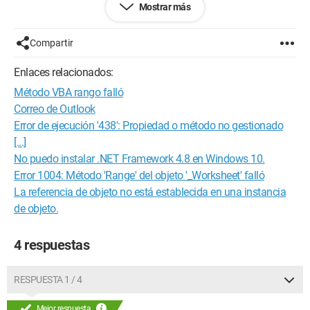
Mostrar más
método o el campo no estático 'funcion(arg1, arg2)'
Gracias por tu ayuda.
Compartir
Enlaces relacionados:
Método VBA rango falló
Correo de Outlook
Error de ejecución '438': Propiedad o método no gestionado
[...]
No puedo instalar .NET Framework 4.8 en Windows 10.
Error 1004: Método 'Range' del objeto '_Worksheet' falló
La referencia de objeto no está establecida en una instancia
de objeto.
4 respuestas
RESPUESTA 1 / 4
Mejor respuesta