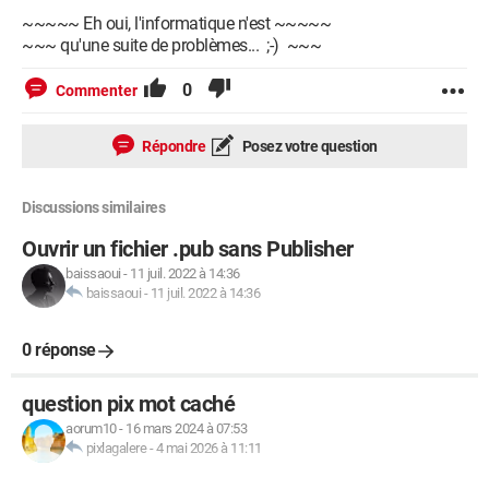
~~~~~ Eh oui, l'informatique n'est ~~~~~
~~~ qu'une suite de problèmes... ;-) ~~~
0
Commenter
Répondre
Posez votre question
Discussions similaires
Ouvrir un fichier .pub sans Publisher
baissaoui
-
11 juil. 2022 à 14:36
baissaoui
-
11 juil. 2022 à 14:36
0 réponse
question pix mot caché
aorum10
-
16 mars 2024 à 07:53
pixlagalere
-
4 mai 2026 à 11:11