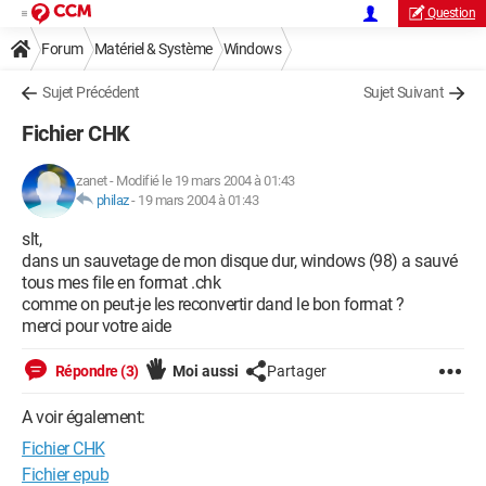
Question
Forum
Matériel & Système
Windows
Sujet Précédent
Sujet Suivant
Fichier CHK
zanet
-
Modifié le 19 mars 2004 à 01:43
philaz
-
19 mars 2004 à 01:43
slt,
dans un sauvetage de mon disque dur, windows (98) a sauvé
tous mes file en format .chk
comme on peut-je les reconvertir dand le bon format ?
merci pour votre aide
Répondre (3)
Moi aussi
Partager
A voir également:
Fichier CHK
Fichier epub