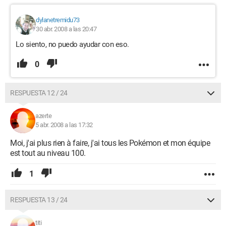
dylanetremidu73
30 abr. 2008 a las 20:47
Lo siento, no puedo ayudar con eso.
0
RESPUESTA 12 / 24
azerte
5 abr. 2008 a las 17:32
Moi, j'ai plus rien à faire, j'ai tous les Pokémon et mon équipe
est tout au niveau 100.
1
RESPUESTA 13 / 24
titi