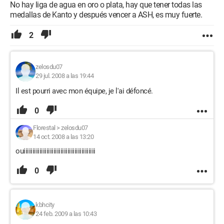
No hay liga de agua en oro o plata, hay que tener todas las
medallas de Kanto y después vencer a ASH, es muy fuerte.
2
zelosdu07
29 jul. 2008 a las 19:44
Il est pourri avec mon équipe, je l'ai défoncé.
0
Florestal
>
zelosdu07
14 oct. 2008 a las 13:20
ouiiiiiiiiiiiiiiiiiiiiiiiiiiiiiiiiiiiiiiiii
0
kbhcity
24 feb. 2009 a las 10:43