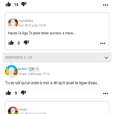
14
massilia64
4 jul. 2012 a las 15:33
haces la liga 7x para tener acceso a mew...
0
RESPUESTA 2 / 24
leo666
15
19 ene. 2008 a las 17:13
Tu es sûr qu'un pote à moi a dit qu'il avait la ligue d'eau...
9
cesare
4 jul. 2010 a las 11:40