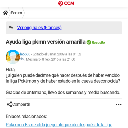
Forum
Ver originales (Francés)
Ayuda liga pkmn versión amarilla
Resuelto
leo666
-
Editado el 3 mar. 2009 a las 01:52
Mecmart -
8 feb. 2016 a las 21:00
Hola,
¿alguien puede decirme qué hacer después de haber vencido
la liga Pokémon y de haber estado en la cueva desconocida?
Gracias de antemano, llevo dos semanas y media buscando.
Compartir
Enlaces relacionados:
Pokemon Esmeralda juego bloqueado después de la liga