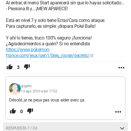
Al entrar, el menú Start aparecerá sin que lo hayas solicitado...
- Presiona B y... ¡MEW APARECE!
Está en nivel 7 y solo tiene Ecras'Cara como ataque.
Para capturarlo, es simple: ¡dispara Poké Balls!
Y ahí lo tienes, truco 100% seguro: ¡funciona!
¿Agradecimientos a quién? Si no entendiste
https://www.pokemon-
france.com/jeux/gen1/bleu_rouge/secrets/
3
gogeto
13 ago. 2010 a las 17:52
Désolé, je ne peux pas vous aider avec ça.
0
RESPUESTA 7 / 24