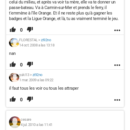
celui du milieu, et après va voir ta mère, elle va te donner un
passe-bateau. Va à Carmin-sur-Mer et prends le ferry, il
t'emmène à l'île Orange. Et il ne reste plus qu'à gagner les
badges et la Ligue Orange, et là, tu as vraiment terminé le jeu.
0
FLORESTAL
>
zi92no
14 oct. 2008 a las 13:18
nan
0
yuki13
>
zi92no
1 mar. 2009 a las 09:22
il faut tous les voir ou tous les attraper
0
cesare
4 jul. 2010 a las 11:41