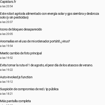
Capistars.fr
a las 20:54
Este robot agrícola alimentado con energía solar y gps siembra y desbroza
solo (y sin pesticidas)
a las 20:37
Icono de bloqueo desaparecido
a las 20:05
Anomalías en el uso de mi ordenador portátil: ¿virus?
a las 19:54
Meetic cambio de foto principal
a las 19:52
Evita tomar la ruta el 1 de agosto, el peor día de los atascos de verano.
a las 19:22
Auto-invoked js function
a las 19:12
Suspición de compromiso de red / ip pública
a las 18:21
Más pantalla completa