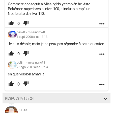
Comment conseguir a MissingNo y también he visto
Pokémon superiores al nivel 100, e incluso atrapé un
Nosferalto de nivel 128.
0
ben78
>
missingno78
1 sept. 2008 a las 13:18
Je suis désolé, mais je ne peux pas répondre à cette question.
0
dofjim
>
missingno78
25 ago. 2009 a las 16:04
en qué versión amarilla
0
RESPUESTA 19 / 24
J2F0RC