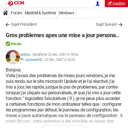
Question
Forum
Matériel & Système
Windows
Sujet Précédent
Sujet Suivant
Gros problemes apes une mise a jour persona..
Résolu
pinkou
-
Modifié le 22 déc. 2007 à 18:36
Lyonnais92
-
22 déc. 2007 à 18:36
Bonjour,
Voila j'avais des problemes de mises jours windows, je me
suis rendu sur le site microsofr Update et je l'ai réactivé, j'ai
mis a jour, les rapide, jusque la pas de problemes, par contre
lorsque j'ai cliqués sur personalisés, et que j'ai mis a jour cette
fonction " logicielles falcutatives ( 9 ), je ne peux plus acceder
a certaines fonctions de mon ordinateur telles que : configurer
les programmes par défaut, le panneau de configuration, les
mises a jours automatques via le panneau de configuration . il
m'est dit ceci : cette opération a été annullée en raison des
réstrictions en vigueur sur cet ordinateur .