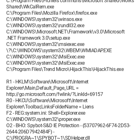
C:\Program Files\Fichiers communs\Microsoft Shared\Works
Shared\WkCalRem.exe
C:\Program Files\Mozilla Firefox\firefox.exe
C:\WINDOWS\system32\winsos.exe
C:\WINDOWS\system32\rundll32.exe
C:\WINDOWS\Microsoft.NET\Framework\v3.0\Microsoft
.NET Framework 3.0\setup.exe
C:\WINDOWS\system32\msiexec.exe
\?\C:\WINDOWS\system32\WBEM\WMIADAP.EXE
C:\WINDOWS\system32\MsiExec.exe
C:\WINDOWS\system32\MsiExec.exe
C:\Program Files\Trend Micro\HijackThis\HijackThis.exe
R1 - HKLM\Software\Microsoft\Internet
Explorer\Main,Default_Page_URL =
http://go.microsoft.com/fwlink/?LinkId=69157
R0 - HKCU\Software\Microsoft\Internet
Explorer\Toolbar,LinksFolderName = Liens
F2 - REG:system.ini: Shell=Explorer.exe
C:\WINDOWS\system32\proper.exe
O2 - BHO: Spybot-S&D IE Protection - {53707962-6F74-2D53-
2644-206D7942484F} -
C:\PROGRA~1\SPYBOT~1\SDHelper.dll