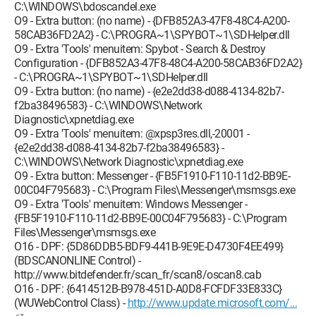
C:\WINDOWS\bdoscandel.exe
O9 - Extra button: (no name) - {DFB852A3-47F8-48C4-A200-
58CAB36FD2A2} - C:\PROGRA~1\SPYBOT~1\SDHelper.dll
O9 - Extra 'Tools' menuitem: Spybot - Search & Destroy
Configuration - {DFB852A3-47F8-48C4-A200-58CAB36FD2A2}
- C:\PROGRA~1\SPYBOT~1\SDHelper.dll
O9 - Extra button: (no name) - {e2e2dd38-d088-4134-82b7-
f2ba38496583} - C:\WINDOWS\Network
Diagnostic\xpnetdiag.exe
O9 - Extra 'Tools' menuitem: @xpsp3res.dll,-20001 -
{e2e2dd38-d088-4134-82b7-f2ba38496583} -
C:\WINDOWS\Network Diagnostic\xpnetdiag.exe
O9 - Extra button: Messenger - {FB5F1910-F110-11d2-BB9E-
00C04F795683} - C:\Program Files\Messenger\msmsgs.exe
O9 - Extra 'Tools' menuitem: Windows Messenger -
{FB5F1910-F110-11d2-BB9E-00C04F795683} - C:\Program
Files\Messenger\msmsgs.exe
O16 - DPF: {5D86DDB5-BDF9-441B-9E9E-D4730F4EE499}
(BDSCANONLINE Control) -
http://www.bitdefender.fr/scan_fr/scan8/oscan8.cab
O16 - DPF: {6414512B-B978-451D-A0D8-FCFDF33E833C}
(WUWebControl Class) -
http://www.update.microsoft.com/...