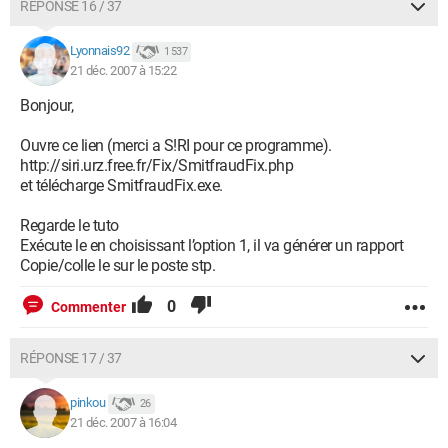
RÉPONSE 16 / 37
Lyonnais92
1 537
21 déc. 2007 à 15:22
Bonjour,
Ouvre ce lien (merci a S!RI pour ce programme).
http://siri.urz.free.fr/Fix/SmitfraudFix.php
et télécharge SmitfraudFix.exe.
Regarde le tuto
Exécute le en choisissant l’option 1, il va générer un rapport
Copie/colle le sur le poste stp.
0
Commenter
RÉPONSE 17 / 37
pinkou
26
21 déc. 2007 à 16:04