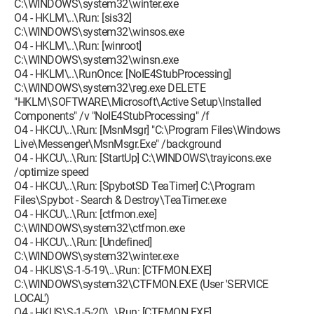
C:\WINDOWS\system32\winter.exe
O4 - HKLM\..\Run: [sis32]
C:\WINDOWS\system32\winsos.exe
O4 - HKLM\..\Run: [winroot]
C:\WINDOWS\system32\winsn.exe
O4 - HKLM\..\RunOnce: [NoIE4StubProcessing]
C:\WINDOWS\system32\reg.exe DELETE
"HKLM\SOFTWARE\Microsoft\Active Setup\Installed
Components" /v "NoIE4StubProcessing" /f
O4 - HKCU\..\Run: [MsnMsgr] "C:\Program Files\Windows
Live\Messenger\MsnMsgr.Exe" /background
O4 - HKCU\..\Run: [StartUp] C:\WINDOWS\trayicons.exe
/optimize speed
O4 - HKCU\..\Run: [SpybotSD TeaTimer] C:\Program
Files\Spybot - Search & Destroy\TeaTimer.exe
O4 - HKCU\..\Run: [ctfmon.exe]
C:\WINDOWS\system32\ctfmon.exe
O4 - HKCU\..\Run: [Undefined]
C:\WINDOWS\system32\winter.exe
O4 - HKUS\S-1-5-19\..\Run: [CTFMON.EXE]
C:\WINDOWS\system32\CTFMON.EXE (User 'SERVICE
LOCAL')
O4 - HKUS\S-1-5-20\..\Run: [CTFMON.EXE]