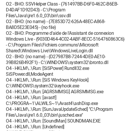
O2 - BHO: SSVHelper Class - {761497BB-D6F0-462C-B6EB-
D4DAF1D92D43} - C:\Program
Files\Java\jre1.6.0_03\bin\ssv.dll
O2 - BHO: (no name) - {7E853D72-626A-48EC-A868-
BA8D5E23E045} - (no file)
O2 - BHO: Programme d'aide de l'Assistant de connexion
Windows Live - {9030D464-4C02-4ABF-8ECC-5164760863C6}
- C:\Program Files\Fichiers communs\Microsoft
Shared\Windows Live\WindowsLiveLogin.dll
O2 - BHO: (no name) - {D27987B8-7244-4DE0-AE10-
39B826B492F1} - C:\WINDOWS\system32\bronto.dll
O4 - HKLM\..\Run: [SiSPower] Rundll32.exe
SiSPower.dll,ModeAgent
O4 - HKLM\..\Run: [SiS Windows KeyHook]
C:\WINDOWS\system32\keyhook.exe
O4 - HKLM\..\Run: [AGRSMMSG] AGRSMMSG.exe
O4 - HKLM\..\Run: [avast!]
C:\PROGRA~1\ALWILS~1\Avast4\ashDisp.exe
O4 - HKLM\..\Run: [SunJavaUpdateSched] "C:\Program
Files\Java\jre1.6.0_03\bin\jusched.exe"
O4 - HKLM\..\Run: [SoundMan] SOUNDMAN.EXE
O4 - HKLM\..\Run: [Undefined]