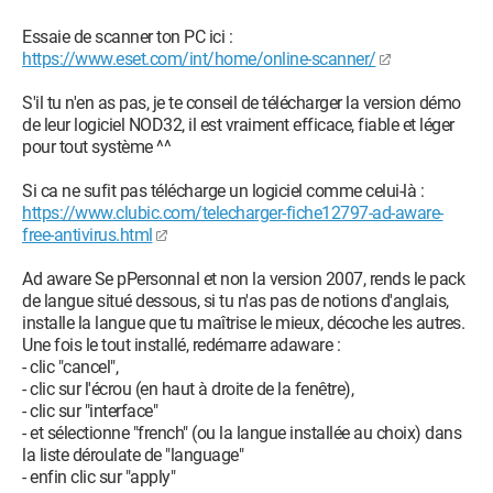
Essaie de scanner ton PC ici :
https://www.eset.com/int/home/online-scanner/
S'il tu n'en as pas, je te conseil de télécharger la version démo
de leur logiciel NOD32, il est vraiment efficace, fiable et léger
pour tout système ^^
Si ca ne sufit pas télécharge un logiciel comme celui-là :
https://www.clubic.com/telecharger-fiche12797-ad-aware-
free-antivirus.html
Ad aware Se pPersonnal et non la version 2007, rends le pack
de langue situé dessous, si tu n'as pas de notions d'anglais,
installe la langue que tu maîtrise le mieux, décoche les autres.
Une fois le tout installé, redémarre adaware :
- clic "cancel",
- clic sur l'écrou (en haut à droite de la fenêtre),
- clic sur "interface"
- et sélectionne "french" (ou la langue installée au choix) dans
la liste déroulate de "language"
- enfin clic sur "apply"