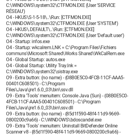
C:\WINDOWS\system32\CTFMON.EXE (User 'SERVICE
RÉSEAU')
O4 - HKUS\S-1-5-18\..\Run: [CTFMON.EXE]
C:\WINDOWS\system32\CTFMON.EXE (User 'SYSTEM')
O4 - HKUS\.DEFAULT\..\Run: [CTFMON.EXE]
C:\WINDOWS\system32\CTFMON.EXE (User 'Default user')
O4 - Startup: infos.exe
O4 - Startup: wkcalrem.LNK = C:\Program Files\Fichiers
communs\Microsoft Shared\Works Shared\WkCalRem.exe
O4 - Global Startup: autos.exe
O4 - Global Startup: Utility Tray.lnk =
C:\WINDOWS\system32\sistray.exe
O9 - Extra button: (no name) - {08B0E5C0-4FCB-11CF-AAA5-
00401C608501} - C:\Program
Files\Java\jre1.6.0_03\bin\ssv.dll
O9 - Extra 'Tools' menuitem: Console Java (Sun) - {08B0E5C0-
4FCB-11CF-AAA5-00401C608501} - C:\Program
Files\Java\jre1.6.0_03\bin\ssv.dll
O9 - Extra button: (no name) - {85d1f590-48f4-11d9-9669-
0800200c9a66} - C:\WINDOWS\bdoscandel.exe
O9 - Extra 'Tools' menuitem: Uninstall BitDefender Online
Scanner v8 - {85d1f590-48f4-11d9-9669-0800200c9a66} -