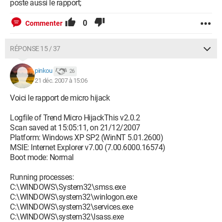
poste aussi le rapport;
0
Commenter
RÉPONSE 15 / 37
pinkou
26
21 déc. 2007 à 15:06
Voici le rapport de micro hijack
Logfile of Trend Micro HijackThis v2.0.2
Scan saved at 15:05:11, on 21/12/2007
Platform: Windows XP SP2 (WinNT 5.01.2600)
MSIE: Internet Explorer v7.00 (7.00.6000.16574)
Boot mode: Normal
Running processes:
C:\WINDOWS\System32\smss.exe
C:\WINDOWS\system32\winlogon.exe
C:\WINDOWS\system32\services.exe
C:\WINDOWS\system32\lsass.exe