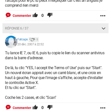
fatcaps pour le pc tu peux m'éxpliquer car c'est an anglais je
comprend rien merci
0
Commenter
RÉPONSE 6 / 37
Fatcaps
5
20 déc. 2007 à 22:52
Tu lance IE 7, ou IE 6, puis tu copie le lien du scanner antivirus
dans la barre d'adresse.
De là, tu clic "YES, I accept the Terms of Use" puis sur "Start".
Un nouvel écran apprait avec un carré blanc, et une croix en
haut à gauche, Pour que l'image s'affiche, accepte d'installer
le controôle Active X.
Et tu clic sur "Start".
Coche les 2 cases, et clic "Scan"
0
Commenter