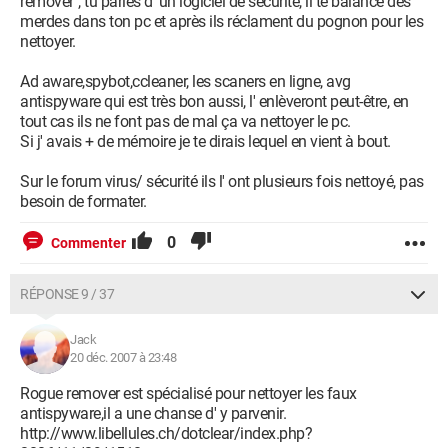
remover", tu parles d' un logiciel de sécurité, il te balance des
merdes dans ton pc et après ils réclament du pognon pour les
nettoyer.
Ad aware,spybot,ccleaner, les scaners en ligne, avg
antispyware qui est très bon aussi, l' enlèveront peut-être, en
tout cas ils ne font pas de mal ça va nettoyer le pc.
Si j' avais + de mémoire je te dirais lequel en vient à bout.
Sur le forum virus/ sécurité ils l' ont plusieurs fois nettoyé, pas
besoin de formater.
0
Commenter
RÉPONSE 9 / 37
Jack
20 déc. 2007 à 23:48
Rogue remover est spécialisé pour nettoyer les faux
antispyware,il a une chanse d' y parvenir.
http://www.libellules.ch/dotclear/index.php?