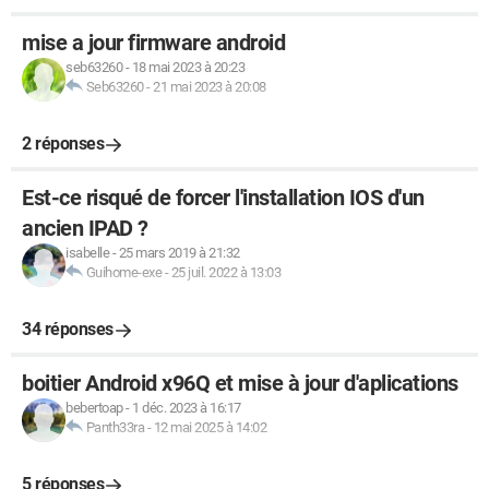
mise a jour firmware android
seb63260
-
18 mai 2023 à 20:23
Seb63260
-
21 mai 2023 à 20:08
2 réponses
Est-ce risqué de forcer l'installation IOS d'un
ancien IPAD ?
isabelle
-
25 mars 2019 à 21:32
Guihome-exe
-
25 juil. 2022 à 13:03
34 réponses
boitier Android x96Q et mise à jour d'aplications
bebertoap
-
1 déc. 2023 à 16:17
Panth33ra
-
12 mai 2025 à 14:02
5 réponses