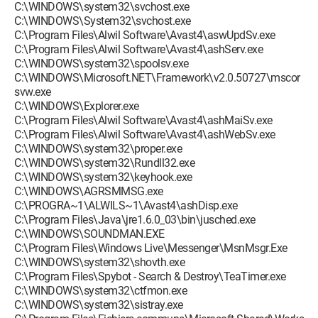
C:\WINDOWS\system32\svchost.exe
C:\WINDOWS\System32\svchost.exe
C:\Program Files\Alwil Software\Avast4\aswUpdSv.exe
C:\Program Files\Alwil Software\Avast4\ashServ.exe
C:\WINDOWS\system32\spoolsv.exe
C:\WINDOWS\Microsoft.NET\Framework\v2.0.50727\mscor
svw.exe
C:\WINDOWS\Explorer.exe
C:\Program Files\Alwil Software\Avast4\ashMaiSv.exe
C:\Program Files\Alwil Software\Avast4\ashWebSv.exe
C:\WINDOWS\system32\proper.exe
C:\WINDOWS\system32\Rundll32.exe
C:\WINDOWS\system32\keyhook.exe
C:\WINDOWS\AGRSMMSG.exe
C:\PROGRA~1\ALWILS~1\Avast4\ashDisp.exe
C:\Program Files\Java\jre1.6.0_03\bin\jusched.exe
C:\WINDOWS\SOUNDMAN.EXE
C:\Program Files\Windows Live\Messenger\MsnMsgr.Exe
C:\WINDOWS\system32\shovth.exe
C:\Program Files\Spybot - Search & Destroy\TeaTimer.exe
C:\WINDOWS\system32\ctfmon.exe
C:\WINDOWS\system32\sistray.exe