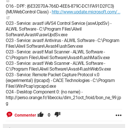
O16 - DPF: {6E32070A-766D-4EE6-879C-DC1FA91D2FC3}
(MUWebControl Class) -
http://www.update.microsoft.com/...
O23 - Service: avast! iAVS4 Control Service (aswUpdSv) -
ALWIL Software - C:\Program Files\Alwil
Software\Avast4\aswUpdSv.exe
O23 - Service: avast! Antivirus - ALWIL Software - C:\Program
Files\Alwil Software\Avast4\ashServ.exe
O23 - Service: avast! Mail Scanner - ALWIL Software -
C:\Program Files\Alwil Software\Avast4\ashMaiSv.exe
O23 - Service: avast! Web Scanner - ALWIL Software -
C:\Program Files\Alwil Software\Avast4\ashWebSv.exe
O23 - Service: Remote Packet Capture Protocol v.0
(experimental) (rpcapd) - CACE Technologies - C:\Program
Files\WinPcap\rpcapd.exe
O24 - Desktop Component 0: (no name) -
http://perso.orange.fr/libecciu/dim_21oct_froid/bon_ne_99.jp
g
0
Commenter