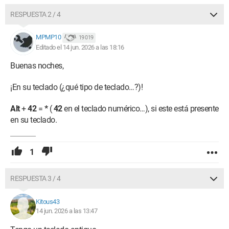
RESPUESTA 2 / 4
MPMP10
19 019
Editado el 14 jun. 2026 a las 18:16
Buenas noches,
¡En su teclado (¿qué tipo de teclado…?)!
Alt
+
42
=
*
(
42
en el teclado numérico…), si este está presente
en su teclado.
1
RESPUESTA 3 / 4
Kitous43
14 jun. 2026 a las 13:47