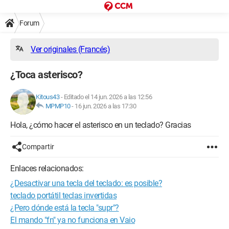
Forum
Ver originales (Francés)
¿Toca asterisco?
Kitous43
-
Editado el 14 jun. 2026 a las 12:56
MPMP10
-
16 jun. 2026 a las 17:30
Hola, ¿cómo hacer el asterisco en un teclado? Gracias
Compartir
Enlaces relacionados:
¿Desactivar una tecla del teclado: es posible?
teclado portátil teclas invertidas
¿Pero dónde está la tecla "supr"?
El mando "fn" ya no funciona en Vaio