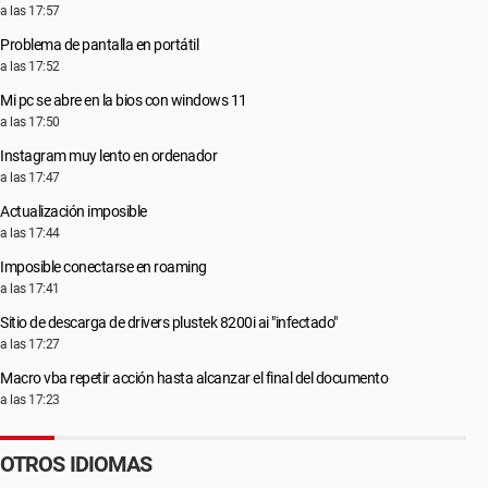
a las 17:57
Problema de pantalla en portátil
a las 17:52
Mi pc se abre en la bios con windows 11
a las 17:50
Instagram muy lento en ordenador
a las 17:47
Actualización imposible
a las 17:44
Imposible conectarse en roaming
a las 17:41
Sitio de descarga de drivers plustek 8200i ai "infectado"
a las 17:27
Macro vba repetir acción hasta alcanzar el final del documento
a las 17:23
OTROS IDIOMAS