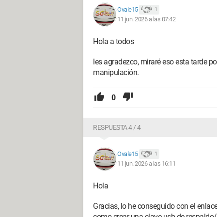
Ovale15
1
11 jun. 2026 a las 07:42
Hola a todos
les agradezco, miraré eso esta tarde p
manipulación.
0
RESPUESTA 4 / 4
Ovale15
1
11 jun. 2026 a las 16:11
Hola
Gracias, lo he conseguido con el enla
como-crear-una-clave-usb-de-respaldo/