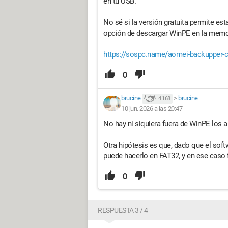
en tu USB.
No sé si la versión gratuita permite est
opción de descargar WinPE en la mem
https://sospc.name/aomei-backupper-c
0
brucine
>
brucine
4 168
10 jun. 2026 a las 20:47
No hay ni siquiera fuera de WinPE los 
Otra hipótesis es que, dado que el sof
puede hacerlo en FAT32, y en ese caso
0
RESPUESTA 3 / 4