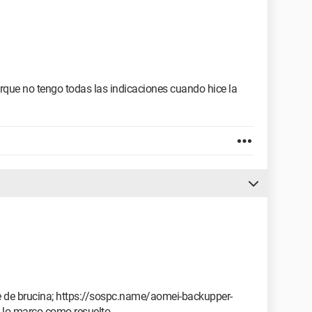
orque no tengo todas las indicaciones cuando hice la
ce de brucina; https://sospc.name/aomei-backupper-
 lo marco como resuelto.