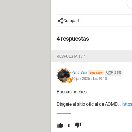
Compartir
4 respuestas
RESPUESTA 1 / 4
Panth33ra
2 358
Embajador
10 jun. 2026 a las 19:10
Buenas noches,
Dirígete al sitio oficial de AOMEI...
http
0