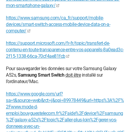
mon-smartphone-galaxy/
https://www.samsung.com/ca_fr/support/mobile-
devices/smart-switch-access-mobile-device-data-on-a-
computer/
https://support.microsoft.com/fr-fr/topic/transfert-de-
contenu-en-toute-transparence-entre-vos-appareils-8a0ead3c-
2f15-1338-66ca-70cf4ae81fcb
Pour sauvegarder les données sur votre Samsung Galaxy
A52s,
Samsung Smart Switch
doit être
installé sur
l’ordinateur/Mac.
https://www.google.com/url?
sa=t&source=web&rct=j&opi=89978449&url=https%3A%2F%
2Fwww.mode-d-
emploi.bouyguestelecom.fr%2Faide%2Fdevice%2Fsamsung
%2Fgalaxy-a52s%2Ftopic%2Faller-plus-loin%2Fgerer-vos-
donnees-avec-un-