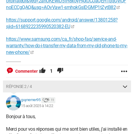
ordinateur&ved=2ahUKEwiD5fH8koyPAxUCUaQEHTqqGyIQF
noECCgQAQ&usg=AOvVaw1-smhpkGslDGMP1tZytB82
https://support.google.com/android/answer/13801258?
sjid=6168922235990520382-EU
https://www.samsung.com/ca_fr/shop-faq/service-and-
warranty/how-do-i-transfer-my-data-from-my-old-phone-to-my-
new-phone/
1
Commenter
RÉPONSE 2 / 4
guynemer95
11
15 août 2025 à 14:22
Bonjour à tous,
Merci pour vos réponses qui me sont bien utiles, j'ai installé en