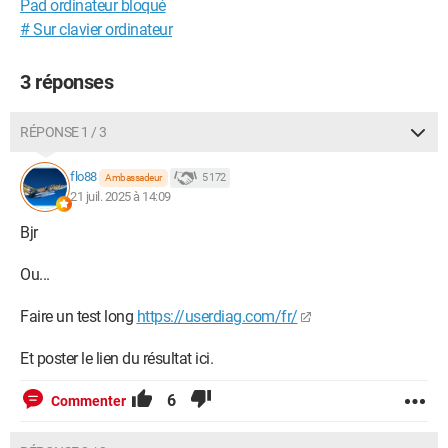
Pad ordinateur bloqué
# Sur clavier ordinateur
3 réponses
RÉPONSE 1 / 3
flo88
5 172
Ambassadeur
21 juil. 2025 à 14:09
Bjr
Ou...
Faire un test long
https://userdiag.com/fr/
Et poster le lien du résultat ici.
6
Commenter