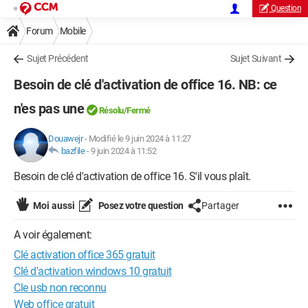
Question
Forum
Mobile
Sujet Précédent
Sujet Suivant
Besoin de clé d'activation de office 16. NB: ce
n'es pas une
Résolu/Fermé
Douawejr
-
Modifié le 9 juin 2024 à 11:27
bazfile
-
9 juin 2024 à 11:52
Besoin de clé d'activation de office 16. S'il vous plaît.
Moi aussi
Posez votre question
Partager
A voir également:
Clé activation office 365 gratuit
Clé d'activation windows 10 gratuit
Cle usb non reconnu
Web office gratuit