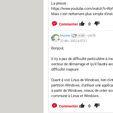
La preuve :
https://www.youtube.com/watch?v=N
Mais c'est nettement plus simple d'ins
0
Commenter
brucine
>
jns55
4 160
22 déc. 2022 à 07:21
Bonjour,
Il n'y a pas de difficulté particulière à 
secteur de démarrage et qu'il faudra avo
difficulté majeure.
Quant à voir Linux de Windows, rien n'int
partition Windows, d'utiliser une applic
à partir de Windows, mieux, de créer s
commune à Linux et Windows...
0
Commenter