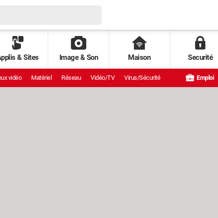
pplis & Sites
Image & Son
Maison
Securité
ux vidéo
Matériel
Réseau
Vidéo/TV
Virus/Sécurité
Emploi