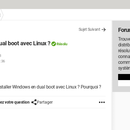
x
Foru
Sujet Suivant
Trouve
ual boot avec Linux ?
Résolu
distri
résolu
3
conna
1:36
commu
systèm
installer Windows en dual boot avec Linux ? Pourquoi ?
z votre question
Partager