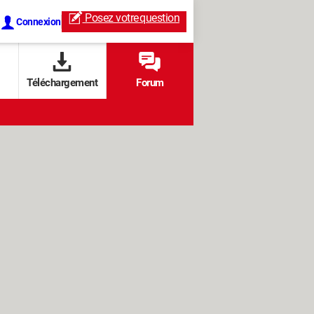
Posez votre
question
Connexion
Téléchargement
Forum