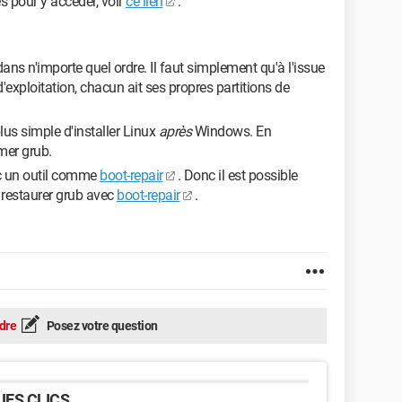
s pour y accéder, voir
ce lien
.
ans n'importe quel ordre. Il faut simplement qu'à l'issue
'exploitation, chacun ait ses propres partitions de
 plus simple d'installer Linux
après
Windows. En
mer grub.
ec un outil comme
boot-repair
. Donc il est possible
s restaurer grub avec
boot-repair
.
dre
Posez votre question
ES CLICS