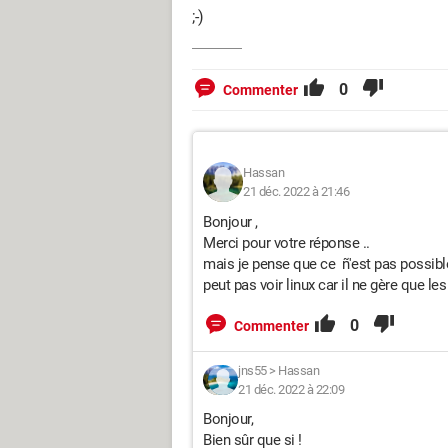
;-)
0
Commenter
Hassan
21 déc. 2022 à 21:46
Bonjour ,
Merci pour votre réponse ..
mais je pense que ce ñ'est pas possibl
peut pas voir linux car il ne gère que le
0
Commenter
jns55
>
Hassan
21 déc. 2022 à 22:09
Bonjour,
Bien sûr que si !