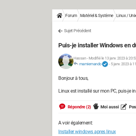
Forum
Matériel & Système
Linux / Uni
Sujet Précédent
Puis-je installer Windows en d
Hassan
-
Modifié le 13 janv. 2023 à 20:5
mamiemando
-
5 janv. 2023 à 1
Bonjour à tous,
Linux est installé sur mon PC, puis-je 
Répondre (2)
Moi aussi
Pose
A voir également:
Installer windows apres linux