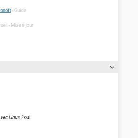
rosoft
- Guide
ueil - Mise à jour
avec Linux ?
oui