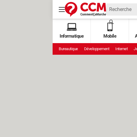
Informatique
Mobile
A
Bureautique
Développement
Internet
Je