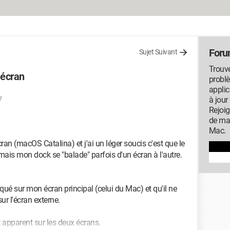
For
Sujet Suivant
Trouve
 écran
probl
applic
7
à jour
Rejoi
de ma
Mac.
an (macOS Catalina) et j'ai un léger soucis c'est que le
ais mon dock se "balade" parfois d'un écran à l'autre.
loqué sur mon écran principal (celui du Mac) et qu'il ne
sur l'écran externe.
oit apparent sur les deux écrans.