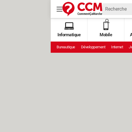
Informatique
Mobile
A
Bureautique
Développement
Internet
Je