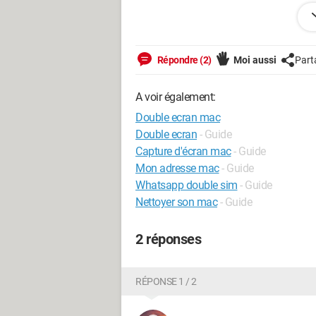
Est-ce que ces choses là sont possibles
Merci d'avance pour vos réponses.
Répondre (2)
Moi aussi
Part
A voir également:
Double ecran mac
Double ecran
- Guide
Capture d'écran mac
- Guide
Mon adresse mac
- Guide
Whatsapp double sim
- Guide
Nettoyer son mac
- Guide
2 réponses
RÉPONSE 1 / 2