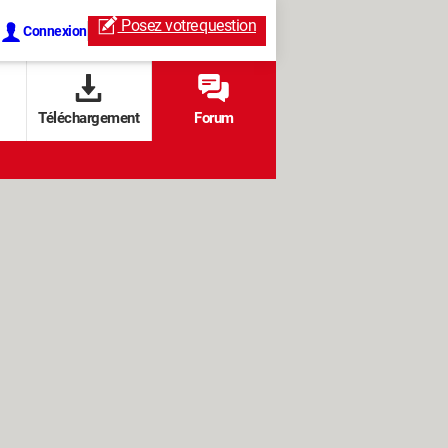
Posez votre
question
Connexion
Téléchargement
Forum