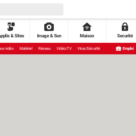
pplis & Sites
Image & Son
Maison
Securité
ux vidéo
Matériel
Réseau
Vidéo/TV
Virus/Sécurité
Emploi