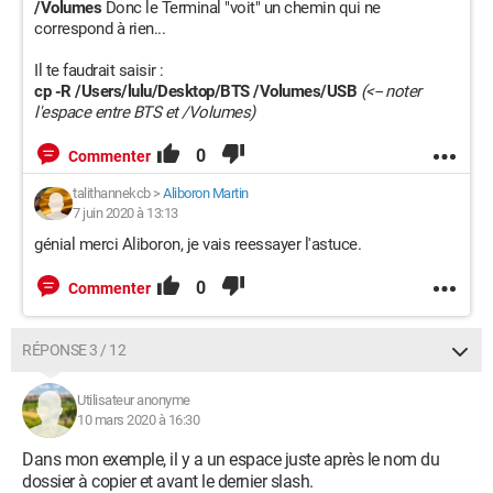
/Volumes
Donc le Terminal "voit" un chemin qui ne
correspond à rien...
Il te faudrait saisir :
cp -R /Users/lulu/Desktop/BTS /Volumes/USB
(<-- noter
l'espace entre BTS et /Volumes)
0
Commenter
talithannekcb
>
Aliboron Martin
7 juin 2020 à 13:13
génial merci Aliboron, je vais reessayer l'astuce.
0
Commenter
RÉPONSE 3 / 12
Utilisateur anonyme
10 mars 2020 à 16:30
Dans mon exemple, il y a un espace juste après le nom du
dossier à copier et avant le dernier slash.