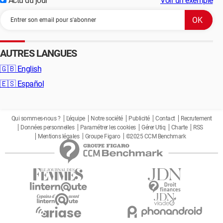
Actu du jour
Voir un exemple
AUTRES LANGUES
🇬🇧
English
🇪🇸
Español
Qui sommes-nous ?
L'équipe
Notre société
Publicité
Contact
Recrutement
Données personnelles
Paramétrer les cookies
Gérer Utiq
Charte
RSS
Mentions légales
Groupe Figaro
©2025 CCM Benchmark