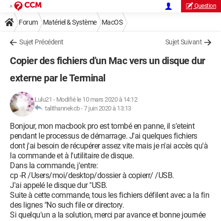
Question
Forum
Matériel & Système
MacOS
Sujet Précédent
Sujet Suivant
Copier des fichiers d'un Mac vers un disque dur
externe par le Terminal
Lulu21
-
Modifié le 10 mars 2020 à 14:12
talithannekcb -
7 juin 2020 à 13:13
Bonjour, mon macbook pro est tombé en panne, il s'eteint
pendant le processus de démarrage. J'ai quelques fichiers
dont j'ai besoin de récupérer assez vite mais je n'ai accès qu'à
la commande et à l'utilitaire de disque.
Dans la commande, j'entre:
cp -R /Users/moi/desktop/dossier à copierr/ /USB.
J'ai appelé le disque dur "USB.
Suite à cette commande, tous les fichiers défilent avec a la fin
des lignes "No such file or directory.
Si quelqu'un a la solution, merci par avance et bonne journée