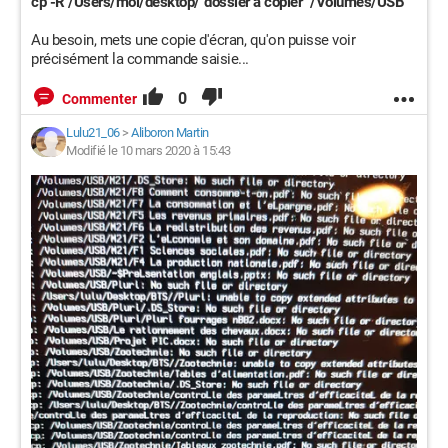
cp -R /Users/moi/desktop/"dossier à copier" /Volumes/USB
Au besoin, mets une copie d'écran, qu'on puisse voir
précisément la commande saisie...
0
Commenter
Lulu21_06
>
Aliboron Martin
Modifié le 10 mars 2020 à 15:43