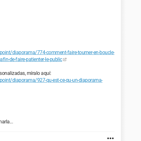
point/diaporama/774-comment-faire-tourner-en-boucle-
in-de-faire-patienter-le-public
sonalizadas, míralo aquí:
point/diaporama/927-qu-est-ce-qu-un-diaporama-
arla...