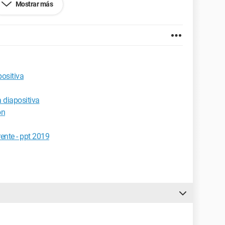
Mostrar más
.0.3809.132
positiva
 diapositiva
ón
ente - ppt 2019