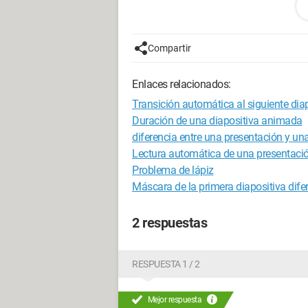
Gracias por sus sugerencias
Noël
Compartir
PD: está bajo Office 2007
Enlaces relacionados:
Configuración:
Macintosh / Chrome 76
Transición automática al siguiente dia
Duración de una diapositiva animada
diferencia entre una presentación y una
Lectura automática de una presentaci
Problema de lápiz
Máscara de la primera diapositiva difer
2 respuestas
RESPUESTA 1 / 2
Mejor respuesta