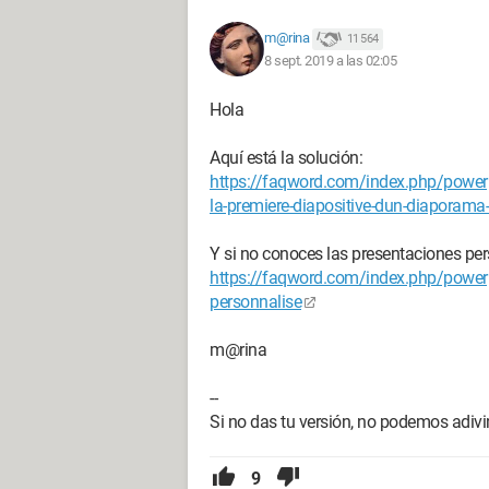
m@rina
11 564
8 sept. 2019 a las 02:05
Hola
Aquí está la solución:
https://faqword.com/index.php/power
la-premiere-diapositive-dun-diaporama-af
Y si no conoces las presentaciones per
https://faqword.com/index.php/power
personnalise
m@rina
--
Si no das tu versión, no podemos adivin
9