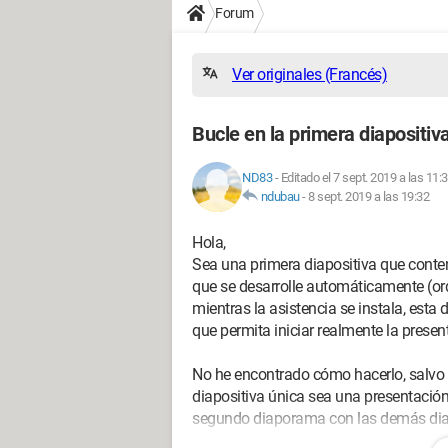
Forum
Ver originales (Francés)
Bucle en la primera diapositiv
ND83
-
Editado el 7 sept. 2019 a las 11:
ndubau
-
8 sept. 2019 a las 19:32
Hola,
Sea una primera diapositiva que conte
que se desarrolle automáticamente (ord
mientras la asistencia se instala, esta 
que permita iniciar realmente la present
No he encontrado cómo hacerlo, salvo
diapositiva única sea una presentación 
segundo diaporama con las demás dia