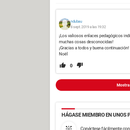
ndubau
8 sept. 2019 a las 19:32
¡Los valiosos enlaces pedagógicos ind
muchas cosas desconocidas!
¡Gracias a todos y buena continuación!
Noël
0
Mostra
HÁGASE MIEMBRO EN UNOS P
Conéctese fácilmente con