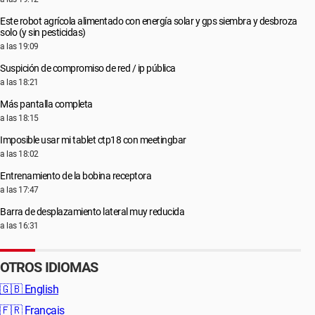
Este robot agrícola alimentado con energía solar y gps siembra y desbroza
solo (y sin pesticidas)
a las 19:09
Suspición de compromiso de red / ip pública
a las 18:21
Más pantalla completa
a las 18:15
Imposible usar mi tablet ctp18 con meetingbar
a las 18:02
Entrenamiento de la bobina receptora
a las 17:47
Barra de desplazamiento lateral muy reducida
a las 16:31
OTROS IDIOMAS
🇬🇧
English
🇫🇷
Français