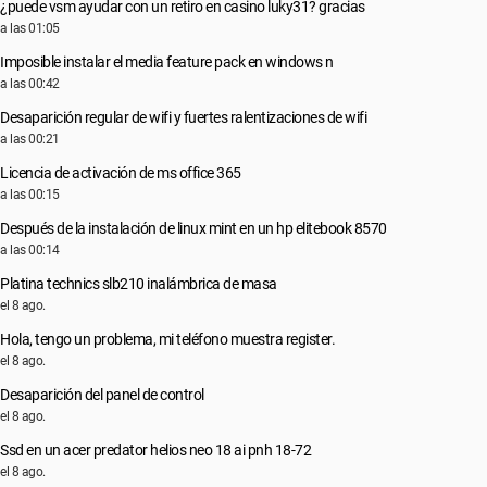
¿puede vsm ayudar con un retiro en casino luky31? gracias
a las 01:05
Imposible instalar el media feature pack en windows n
a las 00:42
Desaparición regular de wifi y fuertes ralentizaciones de wifi
a las 00:21
Licencia de activación de ms office 365
a las 00:15
Después de la instalación de linux mint en un hp elitebook 8570
a las 00:14
Platina technics slb210 inalámbrica de masa
el 8 ago.
Hola, tengo un problema, mi teléfono muestra register.
el 8 ago.
Desaparición del panel de control
el 8 ago.
Ssd en un acer predator helios neo 18 ai pnh 18-72
el 8 ago.