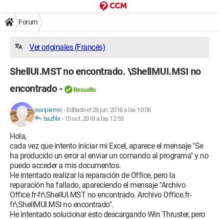
Forum
Ver originales (Francés)
ShellUI.MST no encontrado. \ShellMUI.MSI no
encontrado -
Resuelto
jeanpierrec
-
Editado el 28 jun. 2018 a las 10:06
bazfile
-
15 oct. 2018 a las 12:53
Hola,
cada vez que intento iniciar mi Excel, aparece el mensaje "Se
ha producido un error al enviar un comando al programa" y no
puedo acceder a mis documentos.
He intentado realizar la reparación de Office, pero la
reparación ha fallado, apareciendo el mensaje "Archivo
Office.fr-fr\ShellUI.MST no encontrado. Archivo Office.fr-
fr\ShellMUI.MSI no encontrado".
He intentado solucionar esto descargando Win Thruster, pero