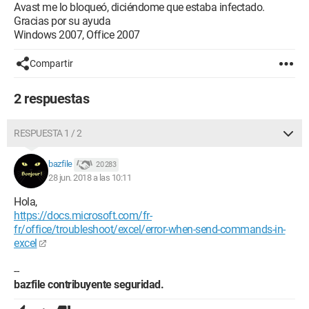
Avast me lo bloqueó, diciéndome que estaba infectado.
Gracias por su ayuda
Windows 2007, Office 2007
Compartir
2 respuestas
RESPUESTA 1 / 2
bazfile
20 283
28 jun. 2018 a las 10:11
Hola,
https://docs.microsoft.com/fr-
fr/office/troubleshoot/excel/error-when-send-commands-in-
excel
--
bazfile contribuyente seguridad.