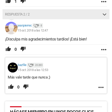
1
RESPUESTA 2 / 2
jeanpierrec
8
15 oct. 2018 a las 12:47
¡Disculpa mis agradecimientos tardíos! ¡Está bien!
0
bazfile
20 283
15 oct. 2018 a las 12:53
Más vale tarde que nunca ;)
0
HÁGASE MIEMBRO EN UNOS POCOS CLICS