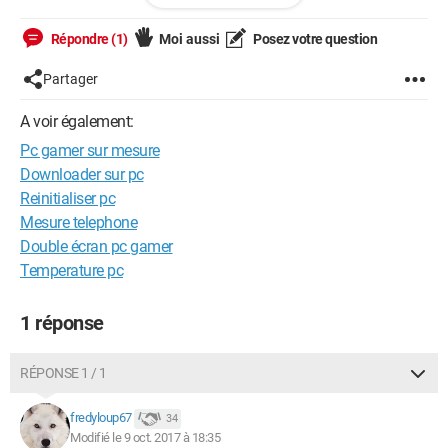
Alimentation: Corsair CX550M - Semi Modulaire - 550W
Répondre (1)
Moi aussi
Posez votre question
Partager
A voir également:
Pc gamer sur mesure
Downloader sur pc
Reinitialiser pc
Mesure telephone
Double écran pc gamer
Temperature pc
1 réponse
RÉPONSE 1 / 1
fredyloup67
34
Modifié le 9 oct. 2017 à 18:35