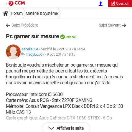
Question
Forum
Matériel & Système
Sujet Précédent
Sujet Suivant
Pc gamer sur mesure
Résolu
isabelle854
-
Modifié le 9 oct. 2017 à 14:24
fredyloup67
-
9 oct. 2017 à 18:15
Bonjour, je voudrais m'acheter un pc gamer sur mesure qui
pourrait me permettre de jouer a tout les jeux récents
tranquillement mais je n'y connais strictement rien, j'aimerais
donc avoir un avis sur cette configuration que j'ai faite
Processeur: intel core i5 6600
Carte mère: Asus ROG - Strix Z270F GAMING
Mémoire: Corsair Vengeance LPX Black DDR4 2 x 4 Go 2133
MHz CAS 13
Carte graphique: Asus GeForce GTX 1060 STRIX - 6 Go
SSD: Samsung Serie 850 EVO - 250 Go
Afficher la suite
Disque dur: Seagate BarraCuda 2 To