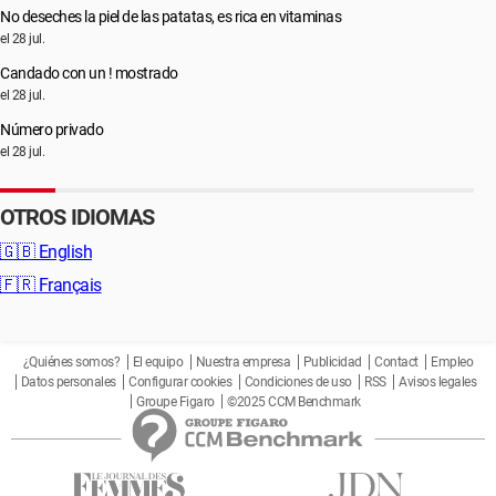
No deseches la piel de las patatas, es rica en vitaminas
el 28 jul.
Candado con un ! mostrado
el 28 jul.
Número privado
el 28 jul.
OTROS IDIOMAS
🇬🇧
English
🇫🇷
Français
¿Quiénes somos?
El equipo
Nuestra empresa
Publicidad
Contact
Empleo
Datos personales
Configurar cookies
Condiciones de uso
RSS
Avisos legales
Groupe Figaro
©2025 CCM Benchmark