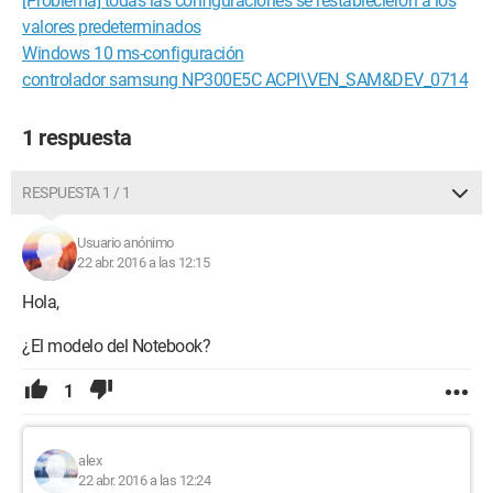
[Problema] todas las configuraciones se restablecieron a los
valores predeterminados
Windows 10 ms-configuración
controlador samsung NP300E5C ACPI\VEN_SAM&DEV_0714
1 respuesta
RESPUESTA 1 / 1
Usuario anónimo
22 abr. 2016 a las 12:15
Hola,
¿El modelo del Notebook?
1
alex
22 abr. 2016 a las 12:24