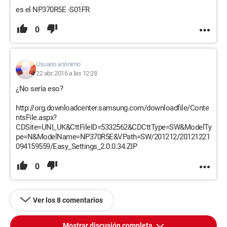
es el NP370R5E -S01FR
0
Usuario anónimo
22 abr. 2016 a las 12:28
¿No sería eso?
http://org.downloadcenter.samsung.com/downloadfile/Conte
ntsFile.aspx?
CDSite=UNI_UK&CttFileID=5332562&CDCttType=SW&ModelTy
pe=N&ModelName=NP370R5E&VPath=SW/201212/20121221
094159559/Easy_Settings_2.0.0.34.ZIP
0
Ver los 8 comentarios
Mostrar discusión completa