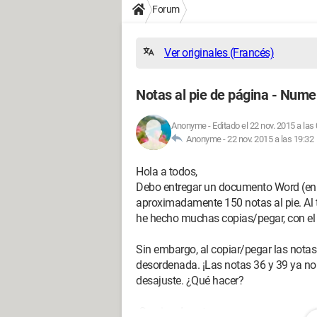
Forum
Ver originales (Francés)
Notas al pie de página - Nume
Anonyme
-
Editado el 22 nov. 2015 a las
Anonyme -
22 nov. 2015 a las 19:32
Hola a todos,
Debo entregar un documento Word (en 
aproximadamente 150 notas al pie. Al t
he hecho muchas copias/pegar, con el
Sin embargo, al copiar/pegar las notas
desordenada. ¡Las notas 36 y 39 ya no 
desajuste. ¿Qué hacer?
¡Gracias de antemano por sus respuest