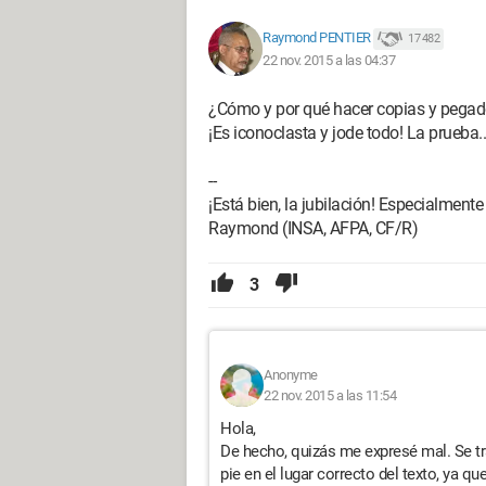
Raymond PENTIER
17 482
22 nov. 2015 a las 04:37
¿Cómo y por qué hacer copias y pegado
¡Es iconoclasta y jode todo! La prueba..
--
¡Está bien, la jubilación! Especialmente en
Raymond (INSA, AFPA, CF/R)
3
Anonyme
22 nov. 2015 a las 11:54
Hola,
De hecho, quizás me expresé mal. Se tra
pie en el lugar correcto del texto, ya q