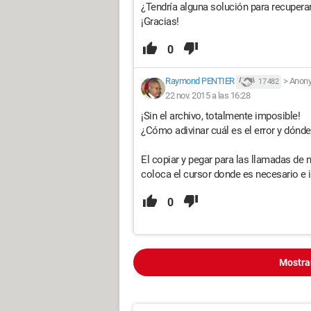
¿Tendría alguna solución para recupera
¡Gracias!
0
Raymond PENTIER
>
Anon
17 482
22 nov. 2015 a las 16:28
¡Sin el archivo, totalmente imposible!
¿Cómo adivinar cuál es el error y dónd
El copiar y pegar para las llamadas de
coloca el cursor donde es necesario e i
0
Mostra