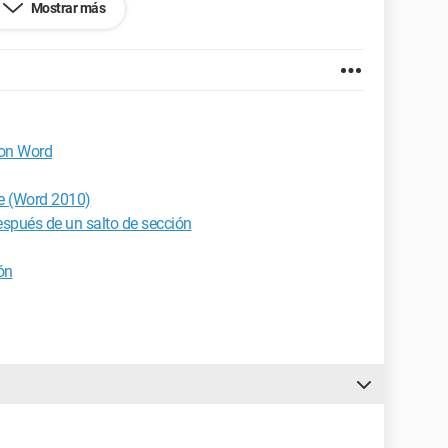
Mostrar más
ari 9.0
con Word
ie (Word 2010)
spués de un salto de sección
ón