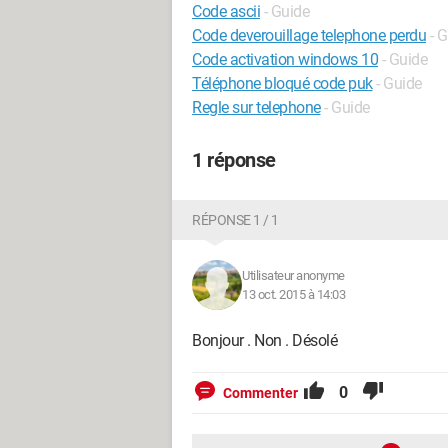
Code ascii
- Guide
Code deverouillage telephone perdu
- 
Code activation windows 10
- Guide
Téléphone bloqué code puk
- Guide
Regle sur telephone
- Guide
1 réponse
RÉPONSE 1 / 1
Utilisateur anonyme
13 oct. 2015 à 14:03
Bonjour . Non . Désolé
0
Commenter