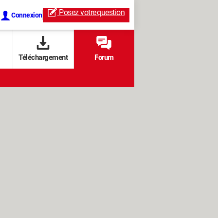
Posez votre
question
Connexion
Téléchargement
Forum