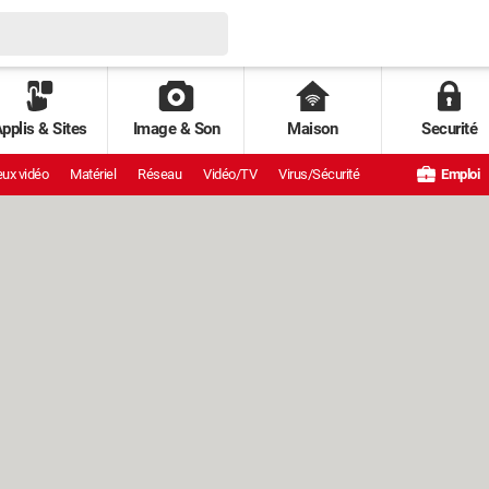
pplis & Sites
Image & Son
Maison
Securité
ux vidéo
Matériel
Réseau
Vidéo/TV
Virus/Sécurité
Emploi