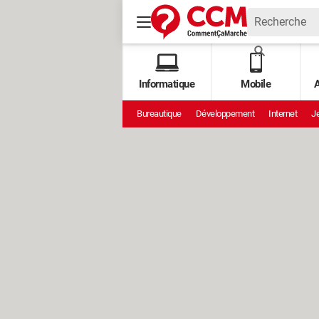
Informatique
Mobile
A
Bureautique
Développement
Internet
Je