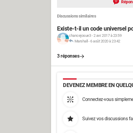
Répon
Discussions similaires
Existe-t-il un code universel p
chancejosue3
-
2 avr. 2017 à 23:59
Marshall
-
6 août 2020 à 23:42
3 réponses
DEVENEZ MEMBRE EN QUELQU
Connectez-vous simplemen
Suivez vos discussions fa