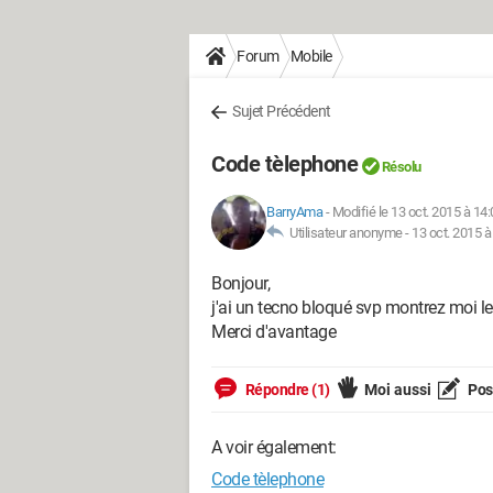
Forum
Mobile
Sujet Précédent
Code tèlephone
Résolu
BarryAma
-
Modifié le 13 oct. 2015 à 14:
Utilisateur anonyme -
13 oct. 2015 à
Bonjour,
j'ai un tecno bloqué svp montrez moi le
Merci d'avantage
Répondre (1)
Moi aussi
Pose
A voir également:
Code tèlephone