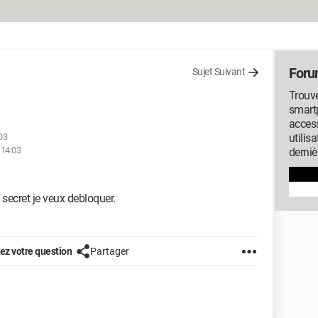
Foru
Sujet Suivant
Trouve
smartp
access
03
utilis
 14:03
derniè
 secret je veux debloquer.
z votre question
Partager