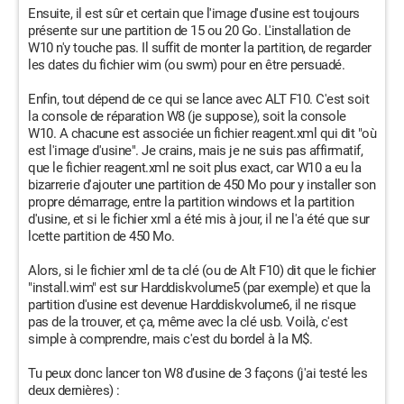
Ensuite, il est sûr et certain que l'image d'usine est toujours
présente sur une partition de 15 ou 20 Go. L'installation de
W10 n'y touche pas. Il suffit de monter la partition, de regarder
les dates du fichier wim (ou swm) pour en être persuadé.
Enfin, tout dépend de ce qui se lance avec ALT F10. C'est soit
la console de réparation W8 (je suppose), soit la console
W10. A chacune est associée un fichier reagent.xml qui dit "où
est l'image d'usine". Je crains, mais je ne suis pas affirmatif,
que le fichier reagent.xml ne soit plus exact, car W10 a eu la
bizarrerie d'ajouter une partition de 450 Mo pour y installer son
propre démarrage, entre la partition windows et la partition
d'usine, et si le fichier xml a été mis à jour, il ne l'a été que sur
lcette partition de 450 Mo.
Alors, si le fichier xml de ta clé (ou de Alt F10) dit que le fichier
"install.wim" est sur Harddiskvolume5 (par exemple) et que la
partition d'usine est devenue Harddiskvolume6, il ne risque
pas de la trouver, et ça, même avec la clé usb. Voilà, c'est
simple à comprendre, mais c'est du bordel à la M$.
Tu peux donc lancer ton W8 d'usine de 3 façons (j'ai testé les
deux dernières) :