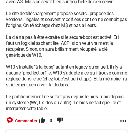
avec W8. Mais ce serait bien sûr trop bête de s'en servir !
Le site de téléchargement proposé sosetc.. propose des
versions illégales et souvent modifiées dont on ne connaît pas
l'origine. On télécharge chez M$ et pas ailleurs.
La clé n'a pas à être extraite si le secure-boot est activé. Et il
faut un logiciel sachant lire l'ACPI si on veut vraiment la
récupérer. Sinon, on aura brillamment récupéré la clé
générique de W10.
W10 s'installe "à la base" autant en legacy qu'en uefi. Il n'y a
aucune "prédilection", et W10 s'adapte à ce qu'il trouve comme
réglage dans le pc (chez toi, c'est uefi et gpt). Et la mémoire n'a
strictement rien à voir là-dedans.
Le partitionnement ne se fait pas depuis le bios, mais depuis
un système (Ws, Lx, dos ou autre). Le bios ne fait que lire et
interpréter cette table.
0
Commenter