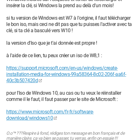
insérer la clé, si Windows la prend au delà d'un mois!
si tu version de Windows est W7 à l'origine, il faut télécharger
le bon iso, mais ceci ne dit pas que tu puisses l'activer avec ta
clé, si ta clé a basculé vers W10 !
la version d'Iso que je t'ai donnée est propre !
à l'aide de ce lien, tu peux créer un iso de W8,1 :
https://support.microsoft.com/en-us/windows/create-
installation-media-for-windows-99a58364-8c02-206f-aa6f-
40c3b507420d
pour l'Iso de Windows 10, au cas ou tu veux le réinstaller
comme il le faut, il faut passer par le site de Microsoft :
https://www.microsoft.com/fr-fr/software-
download/windows10
O.o°* ???Respire à fond, rédiges ton message en bon français et de
manière claire. ça va bien se passer, tu verras, enfin on essaie !!!