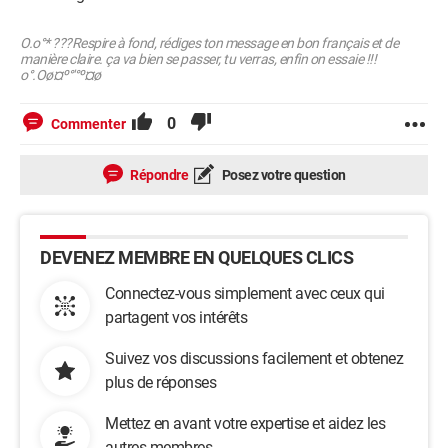
O.o°* ???Respire à fond, rédiges ton message en bon français et de
manière claire. ça va bien se passer, tu verras, enfin on essaie !!!
o°.Oø¤º°'°º¤ø
0
Commenter
Répondre
Posez votre question
DEVENEZ MEMBRE EN QUELQUES CLICS
Connectez-vous simplement avec ceux qui
partagent vos intérêts
Suivez vos discussions facilement et obtenez
plus de réponses
Mettez en avant votre expertise et aidez les
autres membres