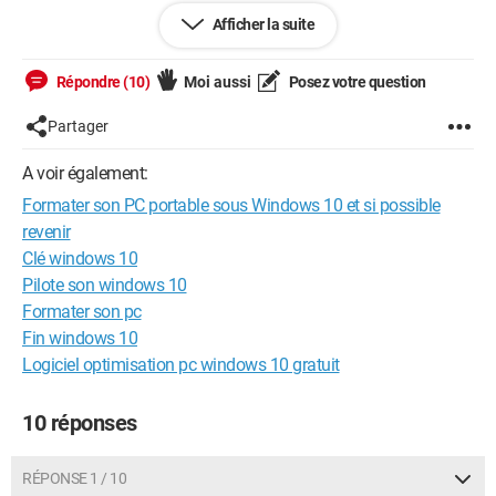
Afficher la suite
Merci d'avance, j'ai bien besoin d'aide sur ce coup là.
Répondre (10)
Moi aussi
Posez votre question
Partager
A voir également:
Formater son PC portable sous Windows 10 et si possible
revenir
Clé windows 10
Pilote son windows 10
Formater son pc
Fin windows 10
Logiciel optimisation pc windows 10 gratuit
10 réponses
RÉPONSE 1 / 10