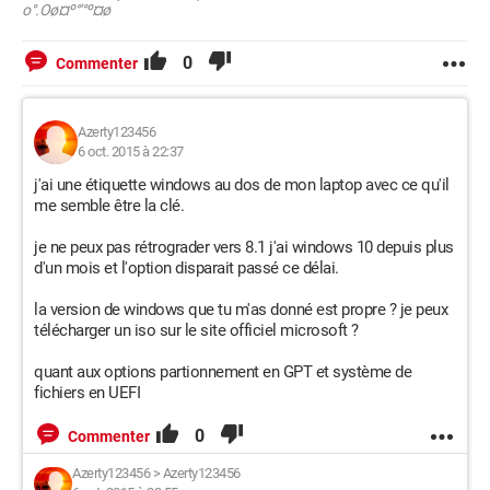
o°.Oø¤º°'°º¤ø
0
Commenter
Azerty123456
6 oct. 2015 à 22:37
j'ai une étiquette windows au dos de mon laptop avec ce qu'il
me semble être la clé.
je ne peux pas rétrograder vers 8.1 j'ai windows 10 depuis plus
d'un mois et l'option disparait passé ce délai.
la version de windows que tu m'as donné est propre ? je peux
télécharger un iso sur le site officiel microsoft ?
quant aux options partionnement en GPT et système de
fichiers en UEFI
0
Commenter
Azerty123456
>
Azerty123456