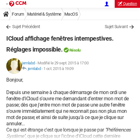
Question
Forum
Matériel & Système
MacOS
Sujet Précédent
Sujet Suivant
ICloud affichage fenêtres intempestives.
Réglages impossible.
Résolu
jemlabd
-
Modifié le 29 sept. 2015 à 17:00
jemlabd
-
1 oct. 2015 à 19:09
Bonjour,
Depuis une semaine à chaque démarrage de mon ordi une
fenêtre d'iCloud s'ouvre me demandant d'entrer mon mot de
passe; dès que j'entre mon mot de passe une autre fenêtre
s'ouvre immédiatement qui ne reconnait pas non plus mon
mot de passe; et ainsi de suite jusqu'à ce que je clique sur
annuler...
Ce qui est étrange c'est que lorsque je passe par
''Préférences
Système''
, que je clique sur l'icône d'iCloud cette dernière