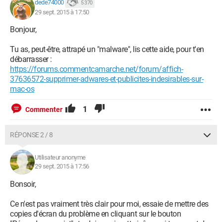
dede74000
5 370
29 sept. 2015 à 17:50
Bonjour,
Tu as, peut-être, attrapé un "malware", lis cette aide, pour t'en
débarrasser :
https://forums.commentcamarche.net/forum/affich-
37636572-supprimer-adwares-et-publicites-indesirables-sur-
mac-os
1
Commenter
RÉPONSE 2 / 8
Utilisateur anonyme
29 sept. 2015 à 17:56
Bonsoir,
Ce n'est pas vraiment très clair pour moi, essaie de mettre des
copies d'écran du problème en cliquant sur le bouton