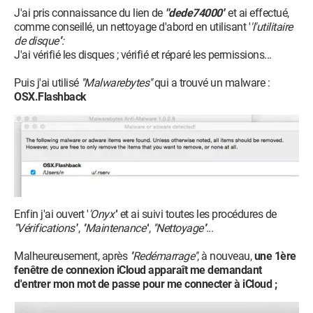
J'ai pris connaissance du lien de
''dede74000'
' et ai effectué,
comme conseillé, un nettoyage d'abord en utilisant '
'l'utilitaire
de disque'':
J'ai vérifié les disques ; vérifié et réparé les permissions...
Puis j'ai utilisé
''Malwarebytes''
qui a trouvé un malware :
OSX.Flashback
Enfin j'ai ouvert '
'Onyx'
' et ai suivi toutes les procédures de
''Vérifications'
',
''Maintenance'
',
''Nettoyage''
...
Malheureusement, après
''Redémarrage''
, à nouveau,
une 1ère
fenêtre de connexion iCloud apparaît me demandant
d'entrer mon mot de passe pour me connecter à iCloud ;