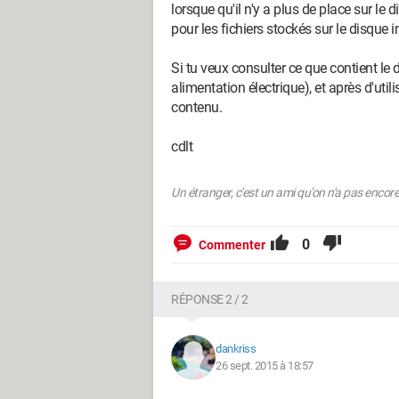
lorsque qu'il n'y a plus de place sur le 
pour les fichiers stockés sur le disque i
Si tu veux consulter ce que contient le d
alimentation électrique), et après d'util
contenu.
cdlt
Un étranger, c'est un ami qu'on n'a pas encor
0
Commenter
RÉPONSE 2 / 2
dankriss
26 sept. 2015 à 18:57