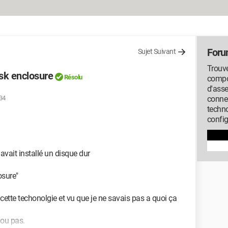
Foru
Sujet Suivant
Trouve
isk enclosure
Résolu
compos
d'ass
:34
conne
techno
config
avait installé un disque dur
osure"
 cette techonolgie et vu que je ne savais pas a quoi ça
 ou pas.