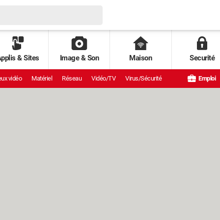
pplis & Sites
Image & Son
Maison
Securité
ux vidéo
Matériel
Réseau
Vidéo/TV
Virus/Sécurité
Emploi