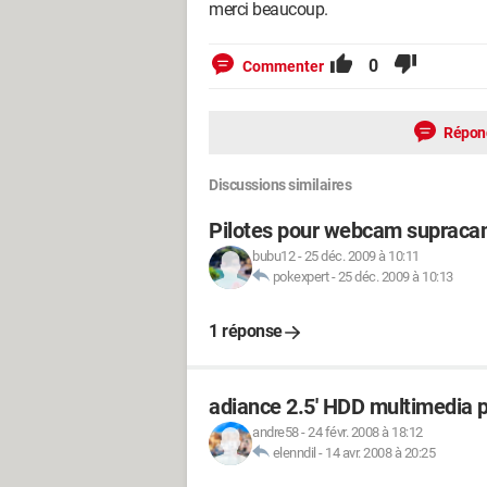
merci beaucoup.
0
Commenter
Répon
Discussions similaires
Pilotes pour webcam supraca
bubu12
-
25 déc. 2009 à 10:11
pokexpert
-
25 déc. 2009 à 10:13
1 réponse
adiance 2.5' HDD multimedia p
andre58
-
24 févr. 2008 à 18:12
elenndil
-
14 avr. 2008 à 20:25