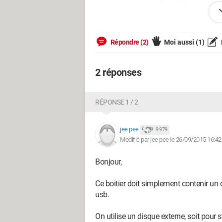
pourriez vous m'expliquer ( j'essais d'app
remettre..
merci beaucoup a tous..
bonne journée et bon WK
Répondre (2)
Moi aussi
(1)
2 réponses
RÉPONSE 1 / 2
jee pee
9 979
Modifié par jee pee le 26/09/2015 16:42
Bonjour,
Ce boitier doit simplement contenir un
usb.
On utilise un disque externe, soit pour s