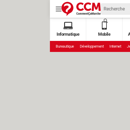
Informatique
Mobile
A
Bureautique
Développement
Internet
Je