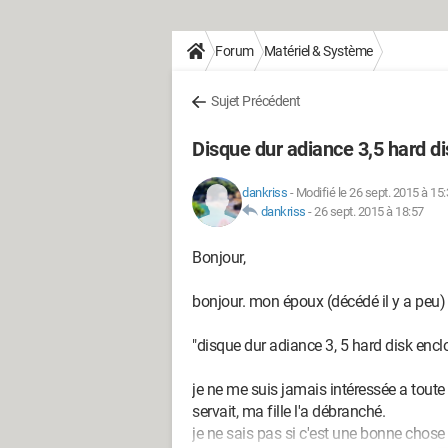
Forum
Matériel & Système
Sujet Précédent
Disque dur adiance 3,5 hard d
dankriss
-
Modifié le 26 sept. 2015 à 15
dankriss
-
26 sept. 2015 à 18:57
Bonjour,
bonjour. mon époux (décédé il y a peu) 
"disque dur adiance 3, 5 hard disk encl
je ne me suis jamais intéressée a toute
servait, ma fille l'a débranché.
je ne sais pas si c'est une bonne chose