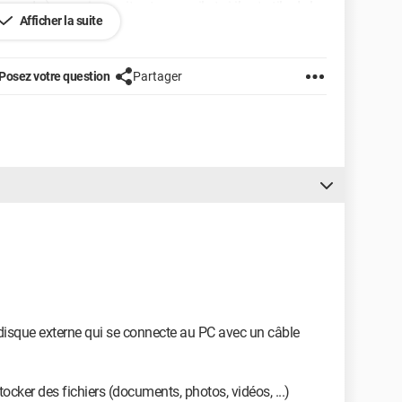
rendre) a quoi servait cet appareil et si il est utile de le
Afficher la suite
Posez votre question
Partager
 disque externe qui se connecte au PC avec un câble
tocker des fichiers (documents, photos, vidéos, ...)