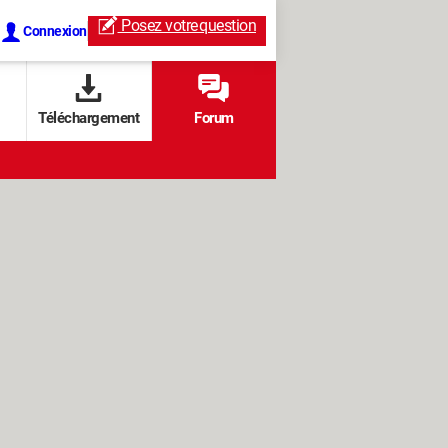
Posez votre
question
Connexion
Téléchargement
Forum