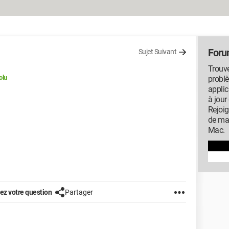
For
Sujet Suivant
Trouve
olu
probl
applic
à jour
Rejoi
de ma
Mac.
z votre question
Partager