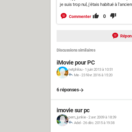
je suis trop nul, j'étais habitué à l'anci
0
Commenter
Répon
Discussions similaires
iMovie pour PC
netphilou
-
1 juin 2013 à 10:51
Me
-
23 févr. 2016 à 15:20
6 réponses
imovie sur pc
pern_junkie
-
2 avr. 2009 à 18:39
Adel
-
26 déc. 2015 à 19:38