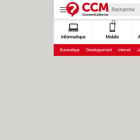
Informatique
Mobile
A
Bureautique
Développement
Internet
Je