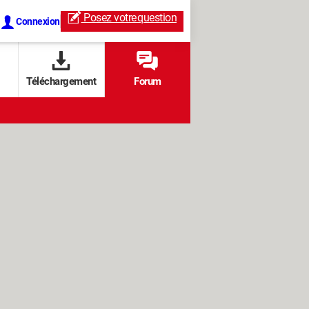
Posez votre
question
Connexion
Téléchargement
Forum