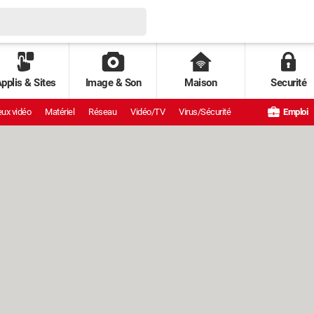
pplis & Sites
Image & Son
Maison
Securité
ux vidéo
Matériel
Réseau
Vidéo/TV
Virus/Sécurité
Emploi