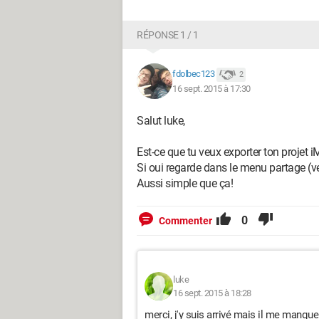
RÉPONSE 1 / 1
fdolbec123
2
16 sept. 2015 à 17:30
Salut luke,
Est-ce que tu veux exporter ton projet 
Si oui regarde dans le menu partage (v
Aussi simple que ça!
0
Commenter
luke
16 sept. 2015 à 18:28
merci, j'y suis arrivé mais il me manqu