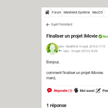
Forum
Matériel & Système
MacOS
Sujet Précédent
Finaliser un projet iMovie
Rés
luke
-
Modifié le 16 sept. 2015 à 17:15
luke -
16 sept. 2015 à 18:28
Bonjour,
comment finaliser un projet iMovies
merci,
Répondre (1)
Moi aussi
Pose
1 réponse