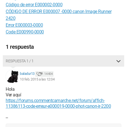
Código de error E000002-0000
CÓDIGO DE ERROR E000007 -0000 canon Image Runner
2420
Error E000003-0000
Code E000990-0000
1 respuesta
RESPUESTA 1 / 1
baladur13
14 404
10 feb. 2015 a las 12:04
Hola
Ver aquí
https://forums.commentcamarche.net/forum/affich-
11386113-code-erreur-e000019-0000-phot-canon-ir-2200
--