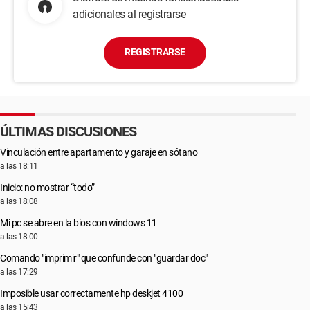
adicionales al registrarse
REGISTRARSE
ÚLTIMAS DISCUSIONES
Vinculación entre apartamento y garaje en sótano
a las 18:11
Inicio: no mostrar “todo”
a las 18:08
Mi pc se abre en la bios con windows 11
a las 18:00
Comando "imprimir" que confunde con "guardar doc"
a las 17:29
Imposible usar correctamente hp deskjet 4100
a las 15:43