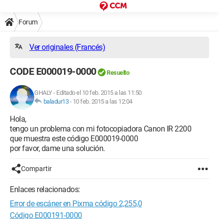
Forum
Ver originales (Francés)
CODE E000019-0000
Resuelto
GHALY
-
Editado el 10 feb. 2015 a las 11:50
baladur13
-
10 feb. 2015 a las 12:04
Hola,
tengo un problema con mi fotocopiadora Canon IR 2200
que muestra este código E000019-0000
por favor, dame una solución.
Compartir
Enlaces relacionados:
Error de escáner en Pixma código 2,255,0
Código E000191-0000