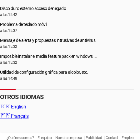
Disco duro externo acceso denegado
a las 15:42
Problema de teclado móvil
a las 15:37
Mensaje de alerta y propuestas intrusivas de antivirus
a las 15:32
Imposible instalar el media feature pack en windows ...
a las 15:32
Utilidad de configuración gráfica para el color, etc.
a las 14:48
OTROS IDIOMAS
🇬🇧
English
🇫🇷
Français
¿Quiénes somos?
El equipo
Nuestra empresa
Publicidad
Contact
Empleo