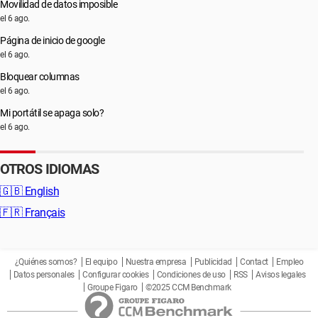
Movilidad de datos imposible
el 6 ago.
Página de inicio de google
el 6 ago.
Bloquear columnas
el 6 ago.
Mi portátil se apaga solo?
el 6 ago.
OTROS IDIOMAS
🇬🇧
English
🇫🇷
Français
¿Quiénes somos?
El equipo
Nuestra empresa
Publicidad
Contact
Empleo
Datos personales
Configurar cookies
Condiciones de uso
RSS
Avisos legales
Groupe Figaro
©2025 CCM Benchmark