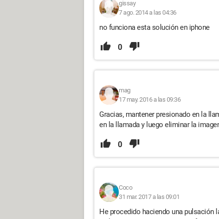
gissay
7 ago. 2014 a las 04:36
no funciona esta solución en iphone
0
mag
17 may. 2016 a las 09:36
Gracias, mantener presionado en la ll
en la llamada y luego eliminar la imagen
0
Coco
31 mar. 2017 a las 09:01
He procedido haciendo una pulsación la