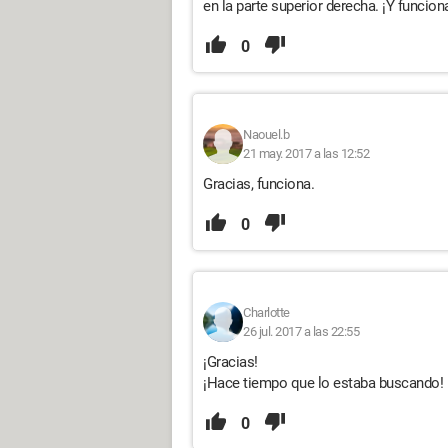
en la parte superior derecha. ¡Y funcion
0
Naouel.b
21 may. 2017 a las 12:52
Gracias, funciona.
0
Charlotte
26 jul. 2017 a las 22:55
¡Gracias!
¡Hace tiempo que lo estaba buscando!
0