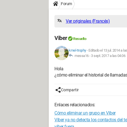
Forum
Ver originales (Francés)
Viber
Resuelto
kmel-trophy
-
Editado el 13 jul. 2014 a la
messa16 -
3 sept. 2017 a las 04:06
Hola
¿cómo eliminar el historial de llamadas
Compartir
Enlaces relacionados:
Cómo eliminar un grupo en Viber
Viber ya no detecta los contactos del t
viber fuera