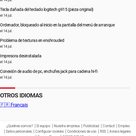
el 14 jul.
Tecla dañada del teclado logitech g915 (pieza original)
el 14 jul.
Ordenador, bloqueado al inicio en la pantalla del menú de arranque
el 14 jul.
Problema de texturas en enshrouded
el 14 jul.
Impresora desinstalada
el 14 jul.
Conexión de audio de pc, enchufes jack para cadena hi-fi
el 14 jul.
OTROS IDIOMAS
🇫🇷
Français
¿Quiénes somos?
El equipo
Nuestra empresa
Publicidad
Contact
Empleo
Datos personales
Configurar cookies
Condiciones de uso
RSS
Avisos legales