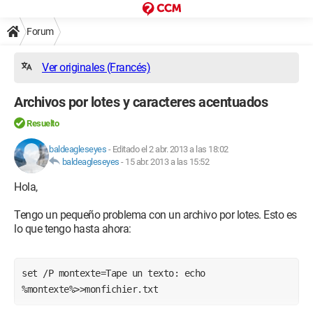
Forum
Ver originales (Francés)
Archivos por lotes y caracteres acentuados
Resuelto
baldeagleseyes
-
Editado el 2 abr. 2013 a las 18:02
baldeagleseyes
-
15 abr. 2013 a las 15:52
Hola,
Tengo un pequeño problema con un archivo por lotes. Esto es
lo que tengo hasta ahora:
set /P montexte=Tape un texto: echo 
%montexte%>>monfichier.txt