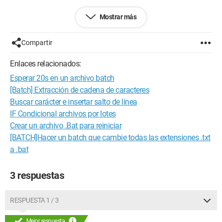
El problema es que si el usuario escribe caracteres
Mostrar más
acentuados, estos son reemplazados por otros caracteres en
el archivo .txt. Lo que puede volver el texto ilegible.
Compartir
¿Qué debo hacer?
Enlaces relacionados:
Gracias.
Esperar 20s en un archivo batch
[Batch] Extracción de cadena de caracteres
Buscar carácter e insertar salto de línea
IF Condicional archivos por lotes
Crear un archivo .Bat para reiniciar
[BATCH]Hacer un batch que cambie todas las extensiones .txt
a .bat
3 respuestas
RESPUESTA 1 / 3
Mejor respuesta