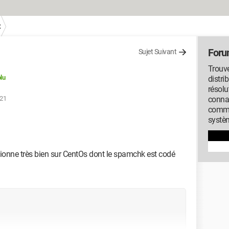
x
Foru
Sujet Suivant
Trouve
lu
distri
résolu
:21
conna
commu
systèm
tionne très bien sur CentOs dont le spamchk est codé
  
