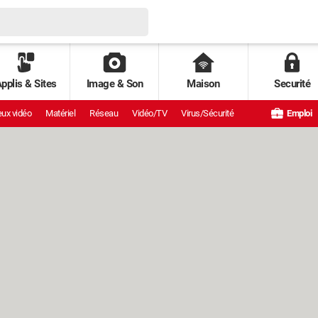
pplis & Sites
Image & Son
Maison
Securité
ux vidéo
Matériel
Réseau
Vidéo/TV
Virus/Sécurité
Emploi