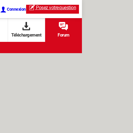
Posez votre
question
Connexion
Téléchargement
Forum