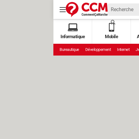
Informatique
Mobile
A
Bureautique
Développement
Internet
Je