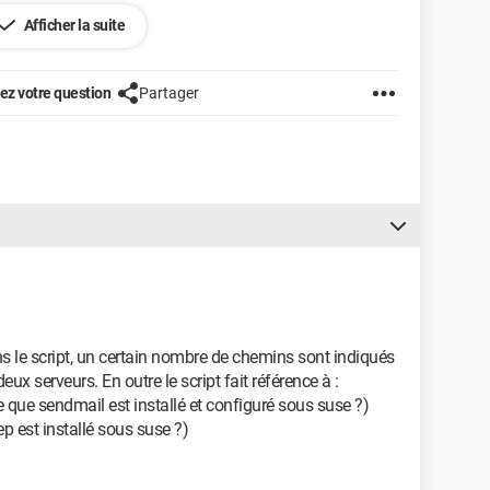
 

Afficher la suite
t.$$" 0 1 2 3 15   

z votre question
Partager
sin | sed 's/^\.$/../' > 
SPAMLIMIT,}" < /home/spamassassin/out.$$   

s le script, un certain nombre de chemins sont indiqués
ux serveurs. En outre le script fait référence à :
-ce que sendmail est installé et configuré sous suse ?)
 of the Postfix sendmail command.   

rep est installé sous suse ?)