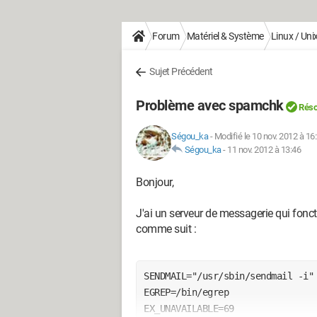
Forum
Matériel & Système
Linux / Uni
Sujet Précédent
Problème avec spamchk
Réso
Ségou_ka
-
Modifié le 10 nov. 2012 à 16
Ségou_ka
-
11 nov. 2012 à 13:46
Bonjour,
J'ai un serveur de messagerie qui fonc
comme suit :
SENDMAIL="/usr/sbin/sendmail -i" 
EGREP=/bin/egrep   

EX_UNAVAILABLE=69   
