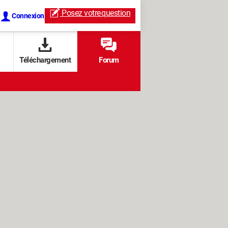
Posez votre
question
Connexion
Téléchargement
Forum