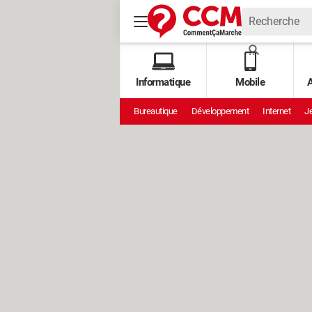
Informatique
Mobile
A
Bureautique
Développement
Internet
Je