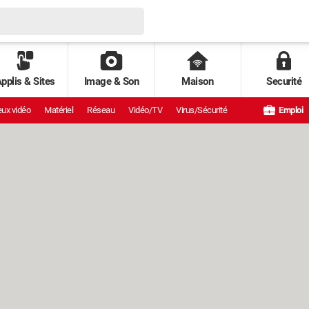
pplis & Sites
Image & Son
Maison
Securité
ux vidéo
Matériel
Réseau
Vidéo/TV
Virus/Sécurité
Emploi