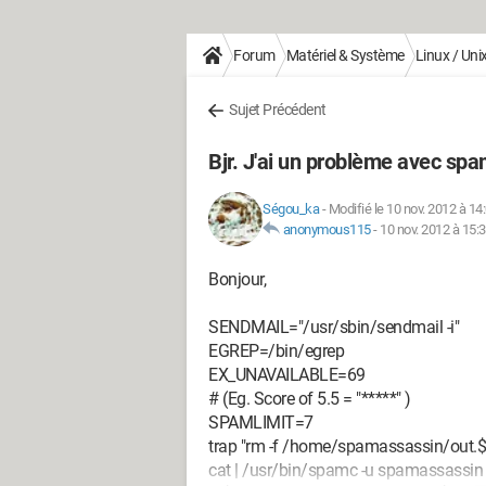
Forum
Matériel & Système
Linux / Uni
Sujet Précédent
Bjr. J'ai un problème avec sp
Ségou_ka
-
Modifié le 10 nov. 2012 à 14
anonymous115
-
10 nov. 2012 à 15:
Bonjour,
SENDMAIL="/usr/sbin/sendmail -i"
EGREP=/bin/egrep
EX_UNAVAILABLE=69
# (Eg. Score of 5.5 = "*****" )
SPAMLIMIT=7
trap "rm -f /home/spamassassin/out.$$
cat | /usr/bin/spamc -u spamassassin 