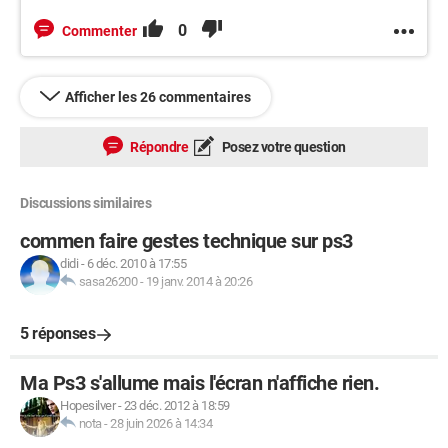
0
Commenter
Afficher les 26 commentaires
Répondre
Posez votre question
Discussions similaires
commen faire gestes technique sur ps3
didi
-
6 déc. 2010 à 17:55
sasa26200
-
19 janv. 2014 à 20:26
5 réponses
Ma Ps3 s'allume mais l'écran n'affiche rien.
Hopesilver
-
23 déc. 2012 à 18:59
nota
-
28 juin 2026 à 14:34