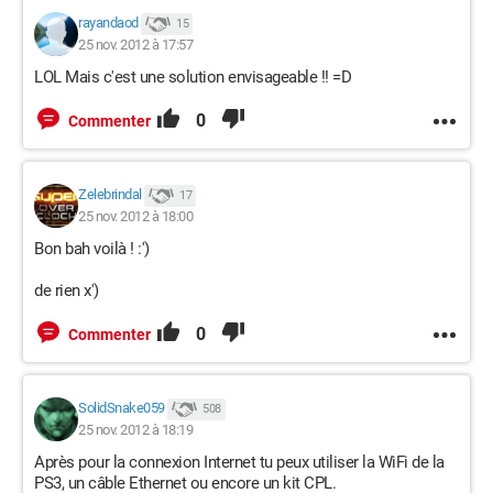
rayandaod
15
25 nov. 2012 à 17:57
LOL Mais c'est une solution envisageable !! =D
0
Commenter
Zelebrindal
17
25 nov. 2012 à 18:00
Bon bah voilà ! :')
de rien x')
0
Commenter
SolidSnake059
508
25 nov. 2012 à 18:19
Après pour la connexion Internet tu peux utiliser la WiFi de la
PS3, un câble Ethernet ou encore un kit CPL.