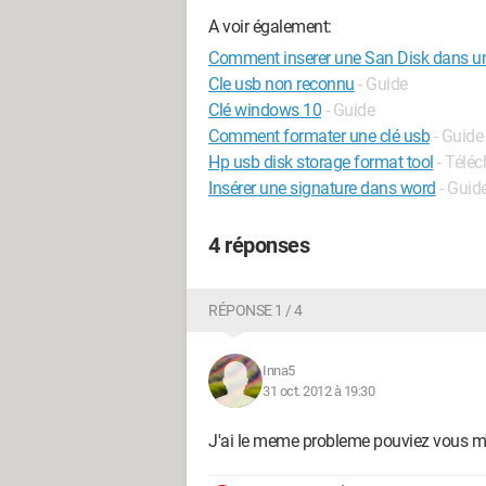
A voir également:
Comment inserer une San Disk dans un
Cle usb non reconnu
- Guide
Clé windows 10
- Guide
Comment formater une clé usb
- Guide
Hp usb disk storage format tool
- Télé
Insérer une signature dans word
- Guid
4 réponses
RÉPONSE 1 / 4
Inna5
31 oct. 2012 à 19:30
J'ai le meme probleme pouviez vous m'a