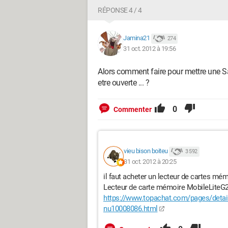
RÉPONSE 4 / 4
Jamina21
274
31 oct. 2012 à 19:56
Alors comment faire pour mettre une Sa
etre ouverte ... ?
0
Commenter
vieu bison boiteu
3 592
31 oct. 2012 à 20:25
il faut acheter un lecteur de cartes mé
Lecteur de carte mémoire MobileLiteG2,
https://www.topachat.com/pages/detai
nu10008086.html