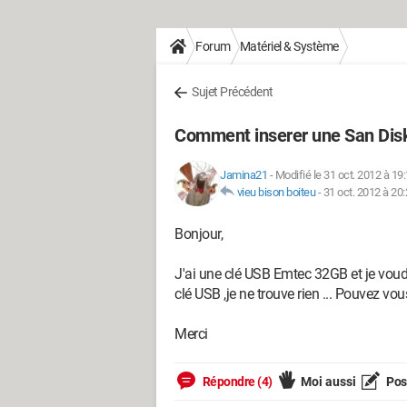
Forum
Matériel & Système
Sujet Précédent
Comment inserer une San Disk
Jamina21
-
Modifié le 31 oct. 2012 à 19
vieu bison boiteu
-
31 oct. 2012 à 20
Bonjour,
J'ai une clé USB Emtec 32GB et je voud
clé USB ,je ne trouve rien ... Pouvez vo
Merci
Répondre (4)
Moi aussi
Pose