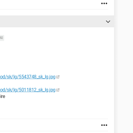
592
r/od/sk/lg/5543748_sk_lg.jpg
r/od/sk/lg/5011812_sk_lg.jpg
ire