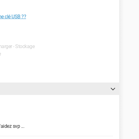
e clé USB ??
charger - Stockage
e
idez svp ...