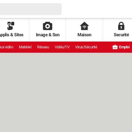
pplis & Sites
Image & Son
Maison
Securité
ux vidéo
Matériel
Réseau
Vidéo/TV
Virus/Sécurité
Emploi