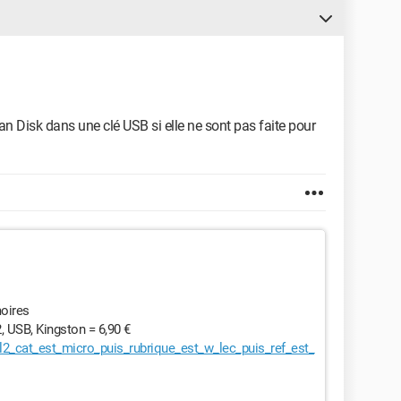
n Disk dans une clé USB si elle ne sont pas faite pour
moires
 USB, Kingston = 6,90 €
l2_cat_est_micro_puis_rubrique_est_w_lec_puis_ref_est_