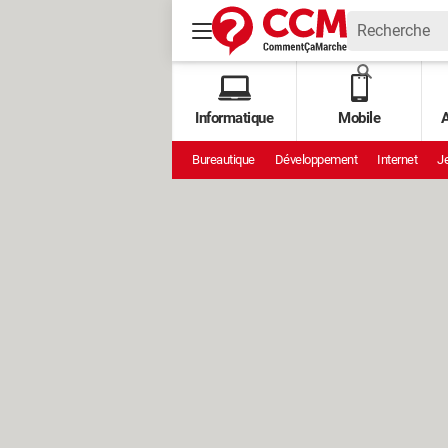
Informatique
Mobile
A
Bureautique
Développement
Internet
Je