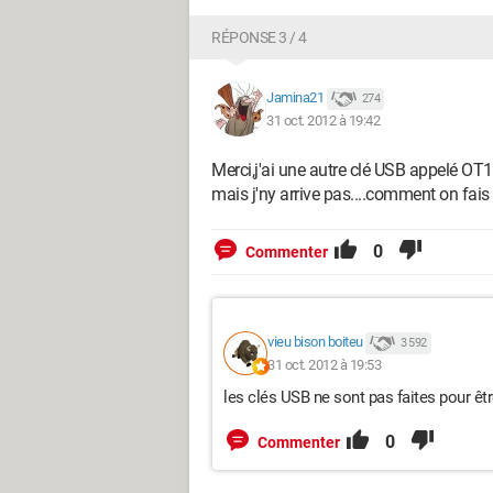
RÉPONSE 3 / 4
Jamina21
274
31 oct. 2012 à 19:42
Merci,j'ai une autre clé USB appelé OT1
mais j'ny arrive pas....comment on fais
0
Commenter
vieu bison boiteu
3 592
31 oct. 2012 à 19:53
les clés USB ne sont pas faites pour êt
0
Commenter