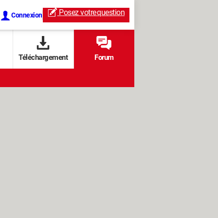
Posez votre
question
Connexion
Téléchargement
Forum