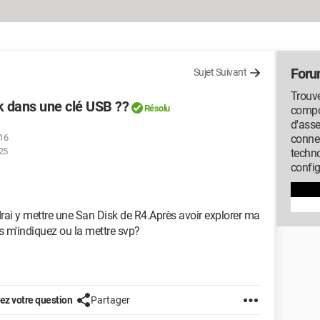
Foru
Sujet Suivant
Trouve
 dans une clé USB ??
Résolu
compos
d'ass
:16
conne
:25
techno
config
rai y mettre une San Disk de R4.Après avoir explorer ma
us m'indiquez ou la mettre svp?
z votre question
Partager