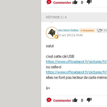
0
Commenter
RÉPONSE 2 / 4
vieu bison boiteu
3 
Ambassadeur
31 oct. 2012 à 19:40
salut
c'est cette clé USB
https://www.officedepot.fr/pictures/f
ou celle-ci
https://www.officedepot.fr/pictures/f
elles ne font pas lecteur de carte mémo
à+
0
Commenter