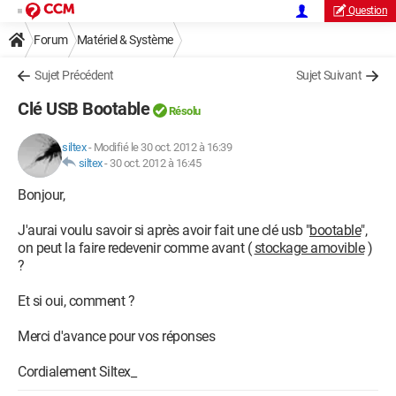
Question
Forum
Matériel & Système
Sujet Précédent
Sujet Suivant
Clé USB Bootable
Résolu
siltex
-
Modifié le 30 oct. 2012 à 16:39
siltex
-
30 oct. 2012 à 16:45
Bonjour,
J'aurai voulu savoir si après avoir fait une clé usb "
bootable
",
on peut la faire redevenir comme avant (
stockage amovible
)
?
Et si oui, comment ?
Merci d'avance pour vos réponses
Cordialement Siltex_