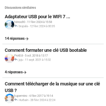
Discussions similaires
Adaptateur USB pour le WIFI 7 ...
toinou90
-
11 févr. 2024 à 15:58
brupala
-
12 févr. 2024 à 00:35
14 réponses
Comment formater une clé USB bootable
Prot0.8
-
5 oct. 2018 à 13:17
juju
-
11 sept. 2021 à 15:32
4 réponses
Comment télécharger de la musique sur une clé
USB ?
kuperminc
-
6 févr. 2017 à 19:14
Hurbain
-
28 févr. 2024 à 22:24