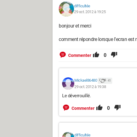
difficultée
29 oct. 2012 à 19:25
bonjour et merci
comment répondre lorsque l'ecran est n
0
Commenter
Mickael86480
41
29 oct. 2012 à 19:38
Le déverrouillé.
0
Commenter
difficultée