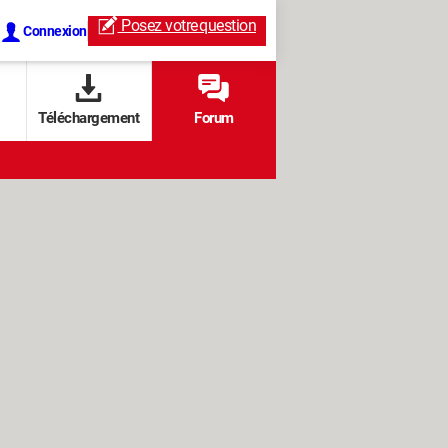
Posez votre
question
Connexion
Téléchargement
Forum