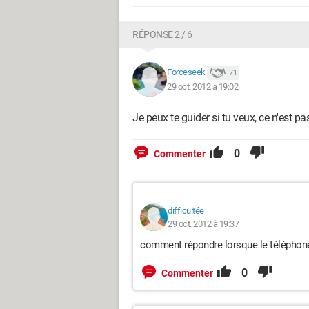
RÉPONSE 2 / 6
Forceseek
71
29 oct. 2012 à 19:02
Je peux te guider si tu veux, ce n'est p
0
Commenter
difficultée
29 oct. 2012 à 19:37
comment répondre lorsque le téléphone
0
Commenter