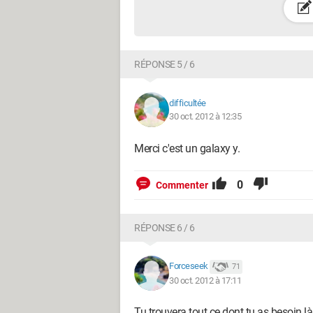
RÉPONSE 5 / 6
difficultée
30 oct. 2012 à 12:35
Merci c'est un galaxy y.
0
Commenter
RÉPONSE 6 / 6
Forceseek
71
30 oct. 2012 à 17:11
Tu trouvera tout ce dont tu as besoin l