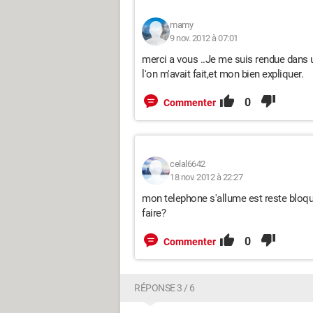
mamy
9 nov. 2012 à 07:01
merci a vous ..Je me suis rendue dans u
l'on m'avait fait,et mon bien expliquer.
0
Commenter
celal6642
18 nov. 2012 à 22:27
mon telephone s'allume est reste bloque
faire?
0
Commenter
RÉPONSE 3 / 6