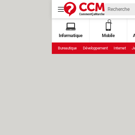
Informatique
Mobile
A
Bureautique
Développement
Internet
Je