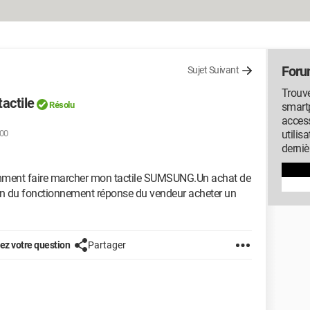
Foru
Sujet Suivant
Trouve
actile
Résolu
smartp
access
:00
utilis
derniè
mment faire marcher mon tactile SUMSUNG.Un achat de
tion du fonctionnement réponse du vendeur acheter un
z votre question
Partager