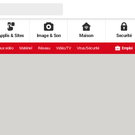
pplis & Sites
Image & Son
Maison
Securité
ux vidéo
Matériel
Réseau
Vidéo/TV
Virus/Sécurité
Emploi