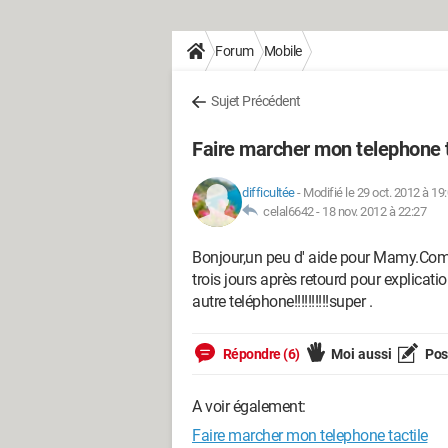
Forum
Mobile
Sujet Précédent
Faire marcher mon telephone t
difficultée
-
Modifié le 29 oct. 2012 à 19
celal6642 -
18 nov. 2012 à 22:27
Bonjour,un peu d' aide pour Mamy.Co
trois jours après retourd pour explica
autre teléphone!!!!!!!!!!super .
Répondre (6)
Moi aussi
Pose
A voir également:
Faire marcher mon telephone tactile