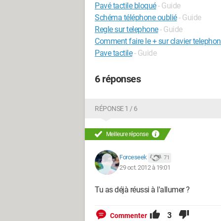
Pavé tactile bloqué
- Guide
Schéma téléphone oublié
- Guide
Regle sur telephone
- Guide
Comment faire le + sur clavier telepho
Pave tactile
- Guide
6 réponses
RÉPONSE 1 / 6
Meilleure réponse
Forceseek
71
29 oct. 2012 à 19:01
Tu as déjà réussi à l'allumer ?
3
Commenter