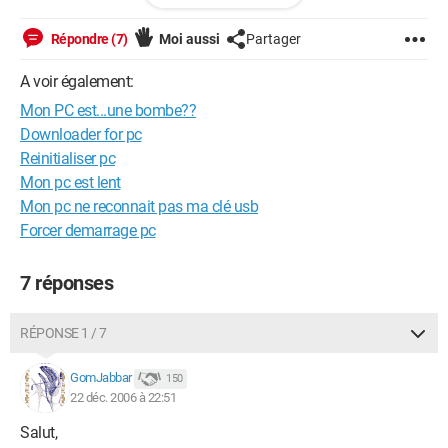
Configuration: 
Windows XP

Répondre (7)
Moi aussi
Partager
Internet Explorer 6.0
A voir également:
Mon PC est...une bombe??
Downloader for pc
Reinitialiser pc
Mon pc est lent
Mon pc ne reconnait pas ma clé usb
Forcer demarrage pc
7 réponses
RÉPONSE 1 / 7
GomJabbar
150
22 déc. 2006 à 22:51
Salut,