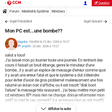
Question
Forum
Matériel & Système
Windows
Sujet Précédent
Sujet Suivant
Mon PC est...une bombe??
dagoba
-
Modifié le 23 déc. 2006 à 19:27
jmp59
-
23 déc. 2006 à 19:27
salut a tous!
J'ai laissé mon pc tourner toute une journée. En rentrant des
cours il faisait un bruit étrange, genre le minuteur d'une
bombe...il y avait un espèce de message d'erreur comme quoi
il y avait une erreur fatal et que le systeme a dut s'éteindre
pour éviter d'avoir de gros probleme! malereusment une fois
ralumé un écran noir s'affiche, ou il est inscrit "disk boot
failure" le message très rassurant... j'ai beau mettre mon petit
cd windows XP! mais rien ne change. dois-je reformater mon
ordi? si c'est le cas, coment? (ca se trouve mon pc est mort!!)
Afficher la suite
merci de m'octroyer quelques indications! : )