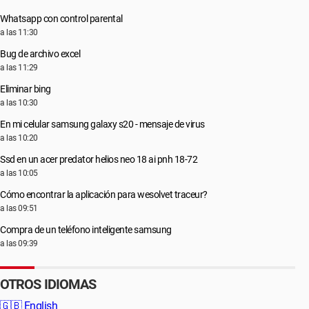
Whatsapp con control parental
a las 11:30
Bug de archivo excel
a las 11:29
Eliminar bing
a las 10:30
En mi celular samsung galaxy s20 - mensaje de virus
a las 10:20
Ssd en un acer predator helios neo 18 ai pnh 18-72
a las 10:05
Cómo encontrar la aplicación para wesolvet traceur?
a las 09:51
Compra de un teléfono inteligente samsung
a las 09:39
OTROS IDIOMAS
🇬🇧
English