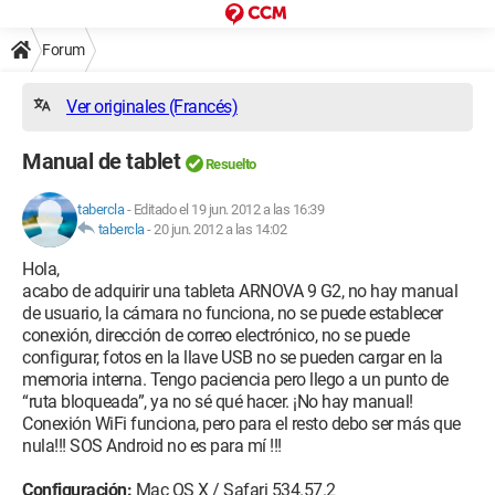
Forum
Ver originales (Francés)
Manual de tablet
Resuelto
tabercla
-
Editado el 19 jun. 2012 a las 16:39
tabercla
-
20 jun. 2012 a las 14:02
Hola,
acabo de adquirir una tableta ARNOVA 9 G2, no hay manual
de usuario, la cámara no funciona, no se puede establecer
conexión, dirección de correo electrónico, no se puede
configurar, fotos en la llave USB no se pueden cargar en la
memoria interna. Tengo paciencia pero llego a un punto de
“ruta bloqueada”, ya no sé qué hacer. ¡No hay manual!
Conexión WiFi funciona, pero para el resto debo ser más que
nula!!! SOS Android no es para mí !!!
Configuración:
Mac OS X / Safari 534.57.2