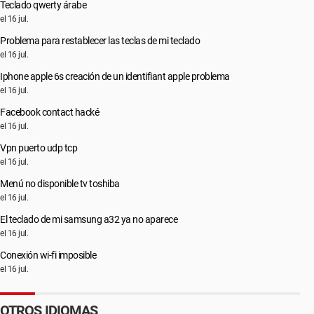
Teclado qwerty árabe
el 16 jul.
Problema para restablecer las teclas de mi teclado
el 16 jul.
Iphone apple 6s creación de un identifiant apple problema
el 16 jul.
Facebook contact hacké
el 16 jul.
Vpn puerto udp tcp
el 16 jul.
Menú no disponible tv toshiba
el 16 jul.
El teclado de mi samsung a32 ya no aparece
el 16 jul.
Conexión wi-fi imposible
el 16 jul.
OTROS IDIOMAS