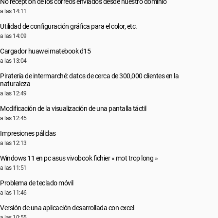
No reception de los correos enviados desde nuestro dominio
a las 14:11
Utilidad de configuración gráfica para el color, etc.
a las 14:09
Cargador huawei matebook d15
a las 13:04
Piratería de intermarché: datos de cerca de 300,000 clientes en la
naturaleza
a las 12:49
Modificación de la visualización de una pantalla táctil
a las 12:45
Impresiones pálidas
a las 12:13
Windows 11 en pc asus vivobook fichier « mot trop long »
a las 11:51
Problema de teclado móvil
a las 11:46
Versión de una aplicación desarrollada con excel
a las 10:55