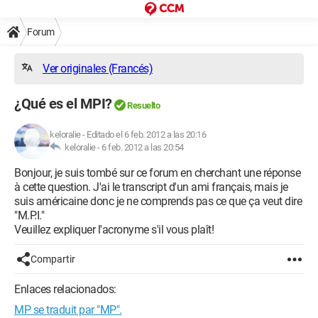
Forum
Ver originales (Francés)
¿Qué es el MPI?
Resuelto
keloralie
-
Editado el 6 feb. 2012 a las 20:16
keloralie -
6 feb. 2012 a las 20:54
Bonjour, je suis tombé sur ce forum en cherchant une réponse
à cette question. J'ai le transcript d'un ami français, mais je
suis américaine donc je ne comprends pas ce que ça veut dire
"M.P.I."
Veuillez expliquer l'acronyme s'il vous plaît!
Compartir
Enlaces relacionados:
MP se traduit par "MP".