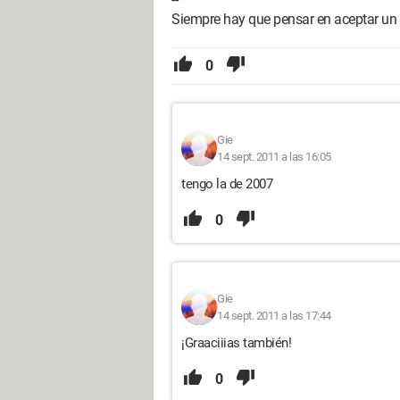
Siempre hay que pensar en aceptar un 
0
Gie
14 sept. 2011 a las 16:05
tengo la de 2007
0
Gie
14 sept. 2011 a las 17:44
¡Graaciiias también!
0