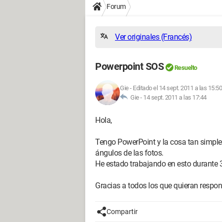
Forum
Ver originales (Francés)
Powerpoint SOS
Resuelto
Gie
-
Editado el 14 sept. 2011 a las 15:50
Gie -
14 sept. 2011 a las 17:44
Hola,
Tengo PowerPoint y la cosa tan simple
ángulos de las fotos.
He estado trabajando en esto durante 
Gracias a todos los que quieran respo
Compartir