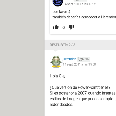
14 sept. 2011 a las 16:32
por favor :)
también deberías agradecer a Heremion
0
RESPUESTA 2 / 3
Heremion
102
14 sept. 2011 a las 15:58
Hola Gie,
¿Qué versión de PowerPoint tienes?
Si es posterior a 2007, cuando insertas
estilos de imagen que puedes adoptar 
redondeados.
--