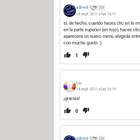
adil-evil
233
14 sept. 2011 a las 16:11
sí, de hecho, cuando haces clic en la 
en la parte superior (en rojo), haces clic
aparecerá un nuevo menú, elegirás entr
con mucho gusto :)
1
Gie
14 sept. 2011 a las 16:14
¡gracias!
0
adil-evil
233