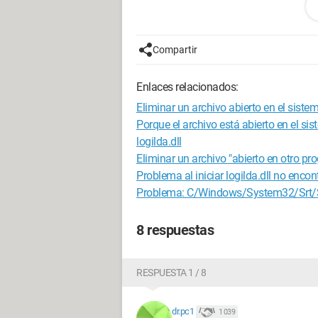
instalación de Windows. No se pudo eje
Contacte con su soporte, etc..."
Compartir
Así que después intento eliminar Java c
Enlaces relacionados:
¿Qué hacer?
Eliminar un archivo abierto en el siste
Porque el archivo está abierto en el sis
logilda.dll
Eliminar un archivo "abierto en otro pr
Problema al iniciar logilda.dll no enco
Problema: C/Windows/System32/Srt/Sr
8 respuestas
RESPUESTA 1 / 8
dr.pc1
1 039