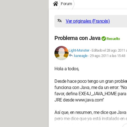
Forum
Ver originales (Francés)
Problema con Java
Resuelto
Light-Monster
-
Editado el 28 ago. 2011 
kaneagle
-
29 ago. 2011 a las 15:48
Hola a todos,
Desde hace poco tengo un gran proble
funciona con Java, me da un error: "N
favor, defina EXE4J_JAVA_HOME para a
JRE desde www.java.com"
Así que, en resumen, me dice que Java n
pero me dice que ya está instalado en e
mitad de la desinstalación, da un erro