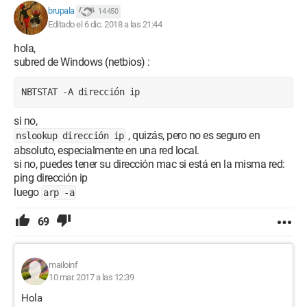
brupala
14 450
Editado el 6 dic. 2018 a las 21:44
hola,
subred de Windows (netbios) :
NBTSTAT -A dirección ip
si no,
, quizás, pero no es seguro en
nslookup dirección ip
absoluto, especialmente en una red local.
si no, puedes tener su dirección mac si está en la misma red:
ping dirección ip
luego
arp -a
69
mailoinf
10 mar. 2017 a las 12:39
Hola