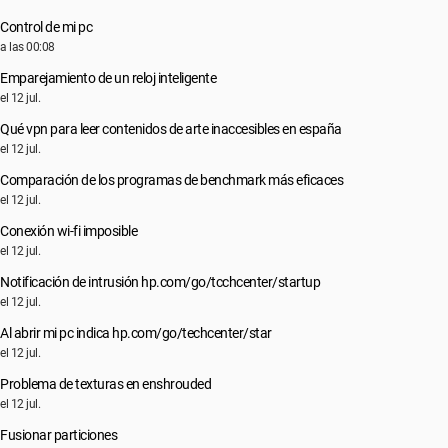
Control de mi pc
a las 00:08
Emparejamiento de un reloj inteligente
el 12 jul.
Qué vpn para leer contenidos de arte inaccesibles en españa
el 12 jul.
Comparación de los programas de benchmark más eficaces
el 12 jul.
Conexión wi-fi imposible
el 12 jul.
Notificación de intrusión hp.com/go/tcchcenter/startup
el 12 jul.
Al abrir mi pc indica hp.com/go/techcenter/star
el 12 jul.
Problema de texturas en enshrouded
el 12 jul.
Fusionar particiones